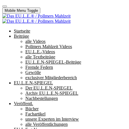
Mobile Menu Toggle
Startseite
Beiträge
alle Videos
Pollmers Mahlzeit Videos
EU.L.E.-Videos
alle Textbeiträge
EU.L.E.N-SPIEGEL-Beiträge
Fremde Federn
Gewölle
exclusiver Mitgliederbereich
EU.L.E.N-SPIEGEL
Der EU.L.E.N-SPIEGEL
Archiv EU.L.E.N-SPIEGEL
Nachbestellungen
Veröffentl.
Bücher
Fachartikel
unsere Experten im Interview
alle Veröffentlichungen