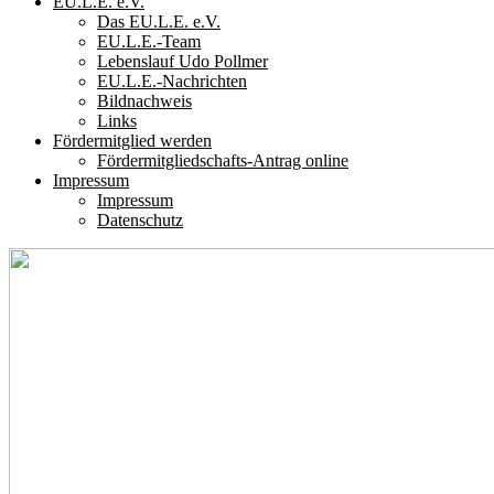
EU.L.E. e.V.
Das EU.L.E. e.V.
EU.L.E.-Team
Lebenslauf Udo Pollmer
EU.L.E.-Nachrichten
Bildnachweis
Links
Fördermitglied werden
Fördermitgliedschafts-Antrag online
Impressum
Impressum
Datenschutz