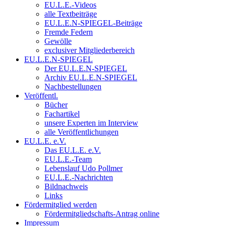
EU.L.E.-Videos
alle Textbeiträge
EU.L.E.N-SPIEGEL-Beiträge
Fremde Federn
Gewölle
exclusiver Mitgliederbereich
EU.L.E.N-SPIEGEL
Der EU.L.E.N-SPIEGEL
Archiv EU.L.E.N-SPIEGEL
Nachbestellungen
Veröffentl.
Bücher
Fachartikel
unsere Experten im Interview
alle Veröffentlichungen
EU.L.E. e.V.
Das EU.L.E. e.V.
EU.L.E.-Team
Lebenslauf Udo Pollmer
EU.L.E.-Nachrichten
Bildnachweis
Links
Fördermitglied werden
Fördermitgliedschafts-Antrag online
Impressum