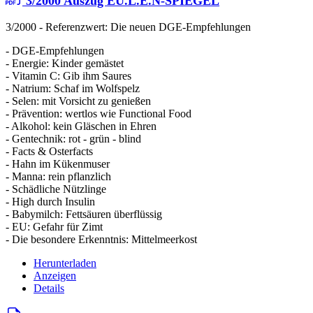
3/2000 Auszug EU.L.E.N-SPIEGEL
3/2000 - Referenzwert: Die neuen DGE-Empfehlungen
- DGE-Empfehlungen
- Energie: Kinder gemästet
- Vitamin C: Gib ihm Saures
- Natrium: Schaf im Wolfspelz
- Selen: mit Vorsicht zu genießen
- Prävention: wertlos wie Functional Food
- Alkohol: kein Gläschen in Ehren
- Gentechnik: rot - grün - blind
- Facts & Osterfacts
- Hahn im Kükenmuser
- Manna: rein pflanzlich
- Schädliche Nützlinge
- High durch Insulin
- Babymilch: Fettsäuren überflüssig
- EU: Gefahr für Zimt
- Die besondere Erkenntnis: Mittelmeerkost
Herunterladen
Anzeigen
Details