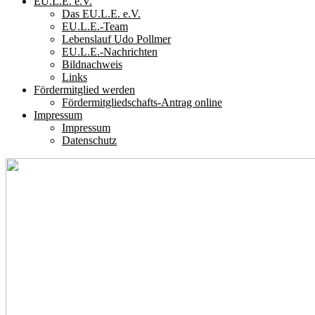
EU.L.E. e.V.
Das EU.L.E. e.V.
EU.L.E.-Team
Lebenslauf Udo Pollmer
EU.L.E.-Nachrichten
Bildnachweis
Links
Fördermitglied werden
Fördermitgliedschafts-Antrag online
Impressum
Impressum
Datenschutz