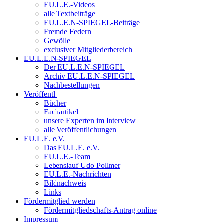
EU.L.E.-Videos
alle Textbeiträge
EU.L.E.N-SPIEGEL-Beiträge
Fremde Federn
Gewölle
exclusiver Mitgliederbereich
EU.L.E.N-SPIEGEL
Der EU.L.E.N-SPIEGEL
Archiv EU.L.E.N-SPIEGEL
Nachbestellungen
Veröffentl.
Bücher
Fachartikel
unsere Experten im Interview
alle Veröffentlichungen
EU.L.E. e.V.
Das EU.L.E. e.V.
EU.L.E.-Team
Lebenslauf Udo Pollmer
EU.L.E.-Nachrichten
Bildnachweis
Links
Fördermitglied werden
Fördermitgliedschafts-Antrag online
Impressum