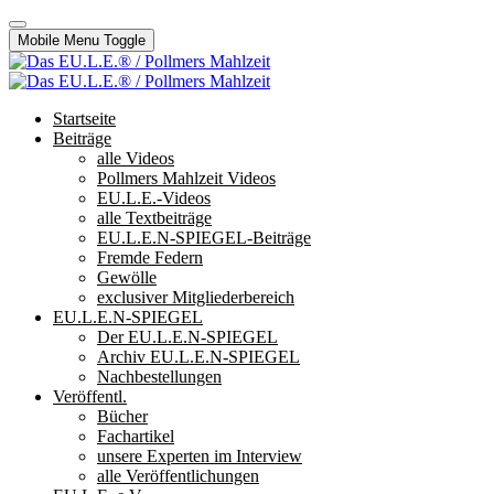
Mobile Menu Toggle
Startseite
Beiträge
alle Videos
Pollmers Mahlzeit Videos
EU.L.E.-Videos
alle Textbeiträge
EU.L.E.N-SPIEGEL-Beiträge
Fremde Federn
Gewölle
exclusiver Mitgliederbereich
EU.L.E.N-SPIEGEL
Der EU.L.E.N-SPIEGEL
Archiv EU.L.E.N-SPIEGEL
Nachbestellungen
Veröffentl.
Bücher
Fachartikel
unsere Experten im Interview
alle Veröffentlichungen