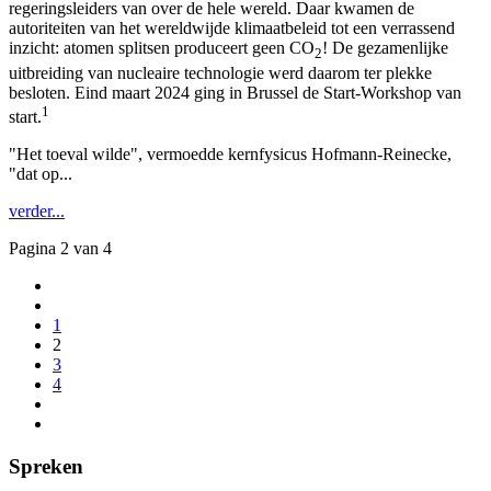
regeringsleiders van over de hele wereld. Daar kwamen de
autoriteiten van het wereldwijde klimaatbeleid tot een verrassend
inzicht: atomen splitsen produceert geen CO
! De gezamenlijke
2
uitbreiding van nucleaire technologie werd daarom ter plekke
besloten. Eind maart 2024 ging in Brussel de Start-Workshop van
1
start.
"Het toeval wilde", vermoedde kernfysicus Hofmann-Reinecke,
"dat op...
verder...
Pagina 2 van 4
1
2
3
4
Spreken