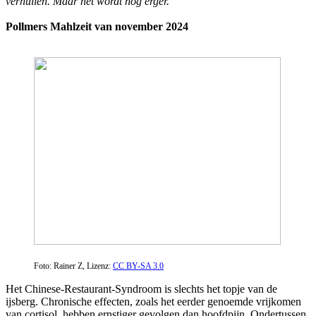
verhullen. Maar het wordt nog erger.
Pollmers Mahlzeit van november 2024
Foto: Rainer Z, Lizenz:
CC BY-SA 3.0
Het Chinese-Restaurant-Syndroom is slechts het topje van de
ijsberg. Chronische effecten, zoals het eerder genoemde vrijkomen
van cortisol, hebben ernstiger gevolgen dan hoofdpijn. Ondertussen