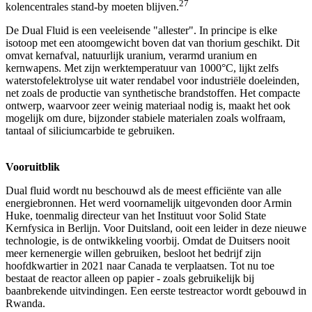
27
kolencentrales stand-by moeten blijven.
De Dual Fluid is een veeleisende "allester". In principe is elke
isotoop met een atoomgewicht boven dat van thorium geschikt. Dit
omvat kernafval, natuurlijk uranium, verarmd uranium en
kernwapens. Met zijn werktemperatuur van 1000°C, lijkt zelfs
waterstofelektrolyse uit water rendabel voor industriële doeleinden,
net zoals de productie van synthetische brandstoffen. Het compacte
ontwerp, waarvoor zeer weinig materiaal nodig is, maakt het ook
mogelijk om dure, bijzonder stabiele materialen zoals wolfraam,
tantaal of siliciumcarbide te gebruiken.
Vooruitblik
Dual fluid wordt nu beschouwd als de meest efficiënte van alle
energiebronnen. Het werd voornamelijk uitgevonden door Armin
Huke, toenmalig directeur van het Instituut voor Solid State
Kernfysica in Berlijn. Voor Duitsland, ooit een leider in deze nieuwe
technologie, is de ontwikkeling voorbij. Omdat de Duitsers nooit
meer kernenergie willen gebruiken, besloot het bedrijf zijn
hoofdkwartier in 2021 naar Canada te verplaatsen. Tot nu toe
bestaat de reactor alleen op papier - zoals gebruikelijk bij
baanbrekende uitvindingen. Een eerste testreactor wordt gebouwd in
Rwanda.