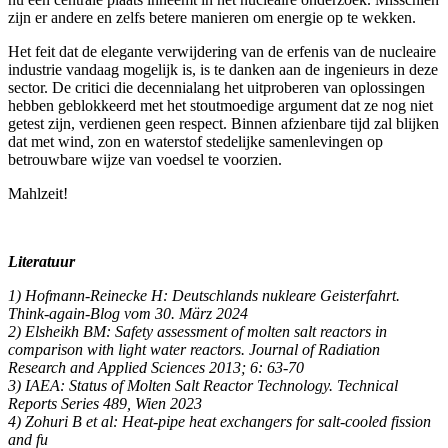
zijn er andere en zelfs betere manieren om energie op te wekken.
Het feit dat de elegante verwijdering van de erfenis van de nucleaire
industrie vandaag mogelijk is, is te danken aan de ingenieurs in deze
sector. De critici die decennialang het uitproberen van oplossingen
hebben geblokkeerd met het stoutmoedige argument dat ze nog niet
getest zijn, verdienen geen respect. Binnen afzienbare tijd zal blijken
dat met wind, zon en waterstof stedelijke samenlevingen op
betrouwbare wijze van voedsel te voorzien.
Mahlzeit!
Literatuur
1) Hofmann-Reinecke H: Deutschlands nukleare Geisterfahrt.
Think-again-Blog vom 30. März 2024
2) Elsheikh BM: Safety assessment of molten salt reactors in
comparison with light water reactors. Journal of Radiation
Research and Applied Sciences 2013; 6: 63-70
3) IAEA: Status of Molten Salt Reactor Technology. Technical
Reports Series 489, Wien 2023
4) Zohuri B et al: Heat-pipe heat exchangers for salt-cooled fission
and fu