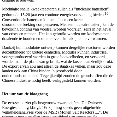
centrale te bouwen.
Modulaire snelle kweekreactoren zullen als "nucleaire batterijen"
16
gedurende 15-20 jaar een continue energievoorziening bieden.
Conventionele batterijen kunnen alleen een korte
stroomonderbreking compenseren. Met een nucleaire batterij kan de
bevolking continu van voedsel worden voorzien, zelfs in het geval
van crises en rampen. Het kan gebruikt worden om koelsystemen
draaiende te houden en om de ovens in baklijnen te verwarmen.
Dankzij hun modulaire ontwerp kunnen dergelijke reactoren worden
gecombineerd tot grotere eenheden. Modules kunnen industrieel
voorgeproduceerd worden in grote hoeveelheden, en vervoerd
worden naar de plaats van gebruik, wat de kosten aanzienlijk drukt.
De export ervan zou niet alleen de staatskas vullen, maar zou deze
landen ook aan China binden, bijvoorbeeld door
onderhoudscontracten. Tegelijkertijd zouden de grondstoffen die de
Chinese industrie nodig heeft, veiliggesteld kunnen worden.
Het uur van de klaagzang
De eco-scene ziet plichtsgetrouw zwarte cijfers. De Zwitserse
Energiestichting klaagt: "Er zijn nog steeds geen uitgebreide
veiligheidsanalyses voor de MSR (Molten Salt Reactor) ....". De
reactor is nog tientallen jaren verwijderd van commerciële