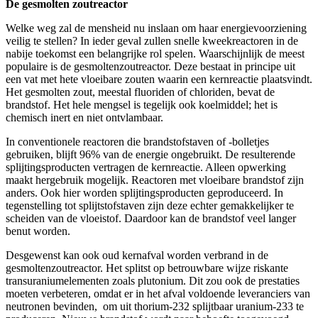
De gesmolten zoutreactor
Welke weg zal de mensheid nu inslaan om haar energievoorziening
veilig te stellen? In ieder geval zullen snelle kweekreactoren in de
nabije toekomst een belangrijke rol spelen. Waarschijnlijk de meest
populaire is de gesmoltenzoutreactor. Deze bestaat in principe uit
een vat met hete vloeibare zouten waarin een kernreactie plaatsvindt.
Het gesmolten zout, meestal fluoriden of chloriden, bevat de
brandstof. Het hele mengsel is tegelijk ook koelmiddel; het is
chemisch inert en niet ontvlambaar.
In conventionele reactoren die brandstofstaven of -bolletjes
gebruiken, blijft 96% van de energie ongebruikt. De resulterende
splijtingsproducten vertragen de kernreactie. Alleen opwerking
maakt hergebruik mogelijk. Reactoren met vloeibare brandstof zijn
anders. Ook hier worden splijtingsproducten geproduceerd. In
tegenstelling tot splijtstofstaven zijn deze echter gemakkelijker te
scheiden van de vloeistof. Daardoor kan de brandstof veel langer
benut worden.
Desgewenst kan ook oud kernafval worden verbrand in de
gesmoltenzoutreactor. Het splitst op betrouwbare wijze riskante
transuraniumelementen zoals plutonium. Dit zou ook de prestaties
moeten verbeteren, omdat er in het afval voldoende leveranciers van
neutronen bevinden, om uit thorium-232 splijtbaar uranium-233 te