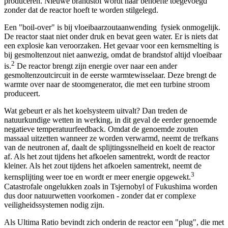
produceren. Nieuwe brandstof wordt naar behoefte toegevoegd
zonder dat de reactor hoeft te worden stilgelegd.
Een "boil-over" is bij vloeibaarzoutaanwending fysiek onmogelijk.
De reactor staat niet onder druk en bevat geen water. Er is niets dat
een explosie kan veroorzaken. Het gevaar voor een kernsmelting is
bij gesmoltenzout niet aanwezig, omdat de brandstof altijd vloeibaar
2
is.
De reactor brengt zijn energie over naar een ander
gesmoltenzoutcircuit in de eerste warmtewisselaar. Deze brengt de
warmte over naar de stoomgenerator, die met een turbine stroom
produceert.
Wat gebeurt er als het koelsysteem uitvalt? Dan treden de
natuurkundige wetten in werking, in dit geval de eerder genoemde
negatieve temperatuurfeedback. Omdat de genoemde zouten
massaal uitzetten wanneer ze worden verwarmd, neemt de trefkans
van de neutronen af, daalt de splijtingssnelheid en koelt de reactor
af. Als het zout tijdens het afkoelen samentrekt, wordt de reactor
kleiner. Als het zout tijdens het afkoelen samentrekt, neemt de
3
kernsplijting weer toe en wordt er meer energie opgewekt.
Catastrofale ongelukken zoals in Tsjernobyl of Fukushima worden
dus door natuurwetten voorkomen - zonder dat er complexe
veiligheidssystemen nodig zijn.
Als Ultima Ratio bevindt zich onderin de reactor een "plug", die met