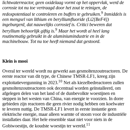
lichtwaterreactor, geen oxidelaag vormt op het oppervlak, werd de
corrosie tot nu toe vertraagd door het zout te reinigen, de
9
redoxpotentiaal te controleren en buffers te gebruiken.
Inmiddels is
een mengsel van lithium en berylliumfluoride (Li2[BeF4])
ingeburgerd, dat nauwelijks corrosief is. Critici beweren dat
9
beryllium behoorlijk giftig is.
Maar het wordt al heel lang
routinematig gebruikt in de aluminiumindustrie en in de
machinebouw. Tot nu toe heeft niemand dat gestoord.
Klein is mooi
Overal ter wereld wordt nu gewerkt aan gesmoltenzoutreactoren. De
eerste reactor van dit type, de Chinese TMSR-LF1, kreeg zijn
10
exploitatievergunning in 2023.
Net als kiezelbedreactoren zullen
gesmoltenzoutreactoren ook decentraal worden geïnstalleerd, om
afgelegen delen van het land of de dunbevolkte woestijnen en
steppen in het westen van China, van energie te voorzien. In dorre
gebieden zijn reactoren die geen rivier nodig hebben om koelwater
te leveren nuttig. De TMSR-LF1 levert in eerste instantie geen
elektrische energie, maar alleen warmte of stoom voor de industriële
installaties daar. Het hele ensemble staat niet voor niets in de
11
Gobiwoestijn, de koudste woestijn ter wereld.