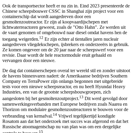
Ook de transportsector heeft er nu zin in. Eind 2023 presenteerde de
Chinese scheepsbouwer CSSC in Shanghai zijn project voor een
containerschip dat wordt aangedreven door een
gesmoltenzoutreactor. Er zijn al koopvaardijschepen met
lichtwaterreactoren geweest, zoals de "Otto Hahn". Ze werden uit
de vaart genomen of omgebouwd naar diesel omdat havens hen de
12
toegang weigerden.
Er zijn echter al tientallen jaren nucleair
aangedreven vliegdekschepen, ijsbrekers en onderzeeërs in gebruik.
Ze komen ongeveer om de 20 jaar naar de scheepswerf voor een
revisie. Daar wordt de hele reactormodule eruit gehaald en
vervangen door een nieuwe.
De dag dat containerschepen overal ter wereld stil en zonder uitstoot
de havens binnenvaren nadert: de Amerikaanse bedrijven Southern
Company en TerraPower zijn onlangs begonnen met uitgebreide
tests voor een nieuwe scheepsreactor, en nu heeft Hyundai Heavy
Industries, een van de grootste scheepsbouwgroepen, zich
13
aangesloten bij het gesmoltenzoutproject.
Dit werd gevolgd door
samenwerkingsverbanden met Europese bedrijven zoals Naarea en
Thorizon om modulaire gesmoltenzoutreactoren te bouwen voor de
14
verbranding van kernafval.
Vrijwel tegelijkertijd kondigde
Rosatom aan dat het onderzoek met succes was afgerond en dat het
Russische atoomagentschap nu van plan was om een dergelijke
15