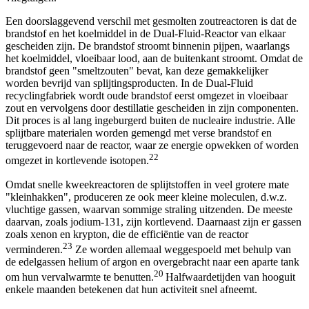
Een doorslaggevend verschil met gesmolten zoutreactoren is dat de
brandstof en het koelmiddel in de Dual-Fluid-Reactor van elkaar
gescheiden zijn. De brandstof stroomt binnenin pijpen, waarlangs
het koelmiddel, vloeibaar lood, aan de buitenkant stroomt. Omdat de
brandstof geen "smeltzouten" bevat, kan deze gemakkelijker
worden bevrijd van splijtingsproducten. In de Dual-Fluid
recyclingfabriek wordt oude brandstof eerst omgezet in vloeibaar
zout en vervolgens door destillatie gescheiden in zijn componenten.
Dit proces is al lang ingeburgerd buiten de nucleaire industrie. Alle
splijtbare materialen worden gemengd met verse brandstof en
teruggevoerd naar de reactor, waar ze energie opwekken of worden
22
omgezet in kortlevende isotopen.
Omdat snelle kweekreactoren de splijtstoffen in veel grotere mate
"kleinhakken", produceren ze ook meer kleine moleculen, d.w.z.
vluchtige gassen, waarvan sommige straling uitzenden. De meeste
daarvan, zoals jodium-131, zijn kortlevend. Daarnaast zijn er gassen
zoals xenon en krypton, die de efficiëntie van de reactor
23
verminderen.
Ze worden allemaal weggespoeld met behulp van
de edelgassen helium of argon en overgebracht naar een aparte tank
20
om hun vervalwarmte te benutten.
Halfwaardetijden van hooguit
enkele maanden betekenen dat hun activiteit snel afneemt.