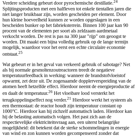
24
Verdere scheiding gebeurt door pyrochemische destillatie.
Splijtingsproducten met een halfleven tot enkele tientallen jaren die
niet langer bruikbaar zijn, worden gescheiden per element. Door
hun kleine hoeveelheid kunnen ze worden opgeslagen in een
bescheiden bunker op het fabrieksterrein. Binnen 100 jaar kan 90
procent van de elementen per soort als zeldzaam aardmetaal
verkocht worden. De rest is pas na 300 jaar "rijp" om geoogst te
worden. Dit maakt een bijna volledig gebruik op de lange termijn
mogelijk, waardoor voor het eerst een echte circulaire economie
25
ontstaat.
Wat gebeurt er in het geval van verkeerd gebruik of sabotage? Net
als bij normale gesmoltenzoutreactoren treedt de negatieve
temperatuurfeedback in werking: wanneer de brandstofvloeistof
opwarmt, zet deze uit. De zogenaamde dopplerverspreiding van de
atomen heeft hetzelfde effect. Hierdoor neemt de energieproductie af
26
en daalt de temperatuur.
Het vloeibare lood versterkt het
21
terugkoppelingseffect nog verder.
Hierdoor werkt het systeem als
een thermostaat: de reactor houdt zijn temperatuur constant op
1000°C. Hierdoor kan hij zichzelf automatisch laden. Hierdoor kan
hij de belasting automatisch volgen. Het past zich aan de
respectievelijke elektriciteitsvraag aan, een uiterst belangrijke
mogelijkheid: dit betekent dat de sterke schommelingen in energie
van wind en zon kunnen worden gecompenseerd zonder dat