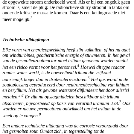
de opgewekte stroom onderkoeld word. Als er bij een ongeluk geen
stroom is, smelt de plug: De radioactieve slurry stroomt in tanks om
onder de kritische massa te komen. Daar is een kettingreactie niet
3
meer mogelijk.
Technische uitdagingen
Elke vorm van energieopwekking heeft zijn valkuilen, of het nu gaat
om windturbines, geothermische energie of stuwmeren. In het geval
van de gesmoltenzoutreactor moet tritium genoemd worden omdat
4
het een risico vormt voor het personeel.
Hoewel dit type reactor
zonder water werkt, is de hoeveelheid tritium die vrijkomt
5
aanzienlijk hoger dan in drukwaterreactoren.
Het gas wordt in de
zoutoplossing geproduceerd door neutronenbeschieting van lithium
en beryllium. Net als gewone waterstof diffundeert het door allerlei
3,6
metalen.
Er zijn nu opslagmiddelen beschikbaar die tritium
7
absorberen, bijvoorbeeld op basis van verarmd uranium-238.
Ook
worden er nieuwe permeatoren ontwikkeld om het tritium in de
8
smelt op te vangen.
Een andere technische uitdaging was de corrosie veroorzaakt door
het gesmolten zout. Omdat zich, in tegenstelling tot de