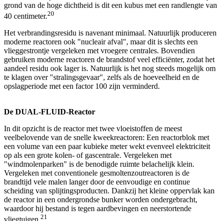
grond van de hoge dichtheid is dit een kubus met een randlengte van
20
40 centimeter.
Het verbrandingsresidu is navenant minimaal. Natuurlijk produceren
moderne reactoren ook "nucleair afval", maar dit is slechts een
vlieggestrontje vergeleken met vroegere centrales. Bovendien
gebruiken moderne reactoren de brandstof veel efficiënter, zodat het
aandeel residu ook lager is. Natuurlijk is het nog steeds mogelijk om
te klagen over "stralingsgevaar", zelfs als de hoeveelheid en de
opslagperiode met een factor 100 zijn verminderd.
De DUAL-FLUID-Reactor
In dit opzicht is de reactor met twee vloeistoffen de meest
veelbelovende van de snelle kweekreactoren: Een reactorblok met
een volume van een paar kubieke meter wekt evenveel elektriciteit
op als een grote kolen- of gascentrale. Vergeleken met
"windmolenparken" is de benodigde ruimte belachelijk klein.
Vergeleken met conventionele gesmoltenzoutreactoren is de
brandtijd vele malen langer door de eenvoudige en continue
scheiding van splijtingsproducten. Dankzij het kleine oppervlak kan
de reactor in een ondergrondse bunker worden ondergebracht,
waardoor hij bestand is tegen aardbevingen en neerstortende
21
vliegtuigen.