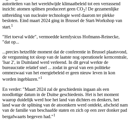
autoriteiten van het wereldwijde klimaatbeleid tot een verrassend
inzicht: atomen splitsen produceert geen CO
! De gezamenlijke
2
uitbreiding van nucleaire technologie werd daarom ter plekke
besloten. Eind maart 2024 ging in Brussel de Start-Workshop van
1
start.
"Het toeval wilde", vermoedde kernfysicus Hofmann-Reinecke,
"dat op...
...precies hetzelfde moment dat de conferentie in Brussel plaatsvond,
de vergunning tot sloop van de laatste nog operationele kerncentrale,
'Isar 2', in Duitsland werd verleend. In dit geval werkte de
bureaucratie relatief snel ... zodat in geval van een politieke
ommezwaai van het energiebeleid er geen nieuw leven in kon
1
worden ingeblazen."
En verder: "Maart 2024 zal de geschiedenis ingaan als een
noodlottige datum in de Duitse geschiedenis. Het is het moment
waarop duidelijk werd hoe het land van dichters en denkers, het
land waar de splitsing van de atoomkern werd ontdekt, afscheid nam
van de familie van beschaafde staten en zich op een zeer donker pad
1
bergafwaarts begeven had."