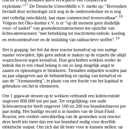
17
exploitatie."
De Deutsche Umwelthilfe e.V. merkt op: "Bovendien
bevindt deze technologie zich nog in de onderzoeksfase en is nog
18
niet volledig ontwikkeld, laat staan commercieel levensvatbaar".
Volgens het Öko-Institut e.V. is er "op dit moment geen duidelijk
voor- of nadeel" van gesmoltenzoutreactoren ten opzichte van
lichtwaterreactoren "met betrekking tot reactiviteitscontrole, koeling
19
en restwarmteafvoer en de insluiting van radioactieve stoffen".
Het is grappig: het feit dat deze reactor kernafval op een nuttige
manier verwijdert, lijkt geen indruk te maken op de experts die altijd
waarschuwen tegen kernafval. Hun geschriften wekken eerder de
indruk dat er een vitaal belang is om zo lang mogelijk angst te
zaaien en oplossingen te blokkeren. Tientallen miljarden worden jaar
na jaar uitgegeven aan de behandeling en opslag van kernafval en
aan de "Atomausstieg", in plaats van een fractie van het kapitaal te
gebruiken om het te elimineren.
Om 1 gigawatt stroom op te wekken verbrandt een kolencentrale
ongeveer 800.000 ton per jaar. Ter vergelijking: een oude
lichtwaterreactor heeft ongeveer 100 tot 200 ton brandstofstaven per
jaar nodig. Het huidige record is in handen van de Dual-Fluid-
Reactor, een verdere ontwikkeling van de gesmolten zout reactor:
deze heeft iets meer dan een ton brandstof nodig voor dezelfde
elektrische output. Om zich dat dit beter voor te kunnen stellen: op