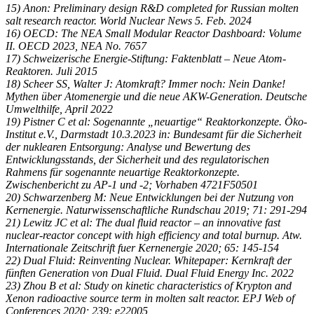
15) Anon: Preliminary design R&D completed for Russian molten
salt research reactor. World Nuclear News 5. Feb. 2024
16) OECD: The NEA Small Modular Reactor Dashboard: Volume
II. OECD 2023, NEA No. 7657
17) Schweizerische Energie-Stiftung: Faktenblatt – Neue Atom-
Reaktoren. Juli 2015
18) Scheer SS, Walter J: Atomkraft? Immer noch: Nein Danke!
Mythen über Atomenergie und die neue AKW-Generation. Deutsche
Umwelthilfe, April 2022
19) Pistner C et al: Sogenannte „neuartige“ Reaktorkonzepte. Öko-
Institut e.V., Darmstadt 10.3.2023 in: Bundesamt für die Sicherheit
der nuklearen Entsorgung: Analyse und Bewertung des
Entwicklungsstands, der Sicherheit und des regulatorischen
Rahmens für sogenannte neuartige Reaktorkonzepte.
Zwischenbericht zu AP-1 und -2; Vorhaben 4721F50501
20) Schwarzenberg M: Neue Entwicklungen bei der Nutzung von
Kernenergie. Naturwissenschaftliche Rundschau 2019; 71: 291-294
21) Lewitz JC et al: The dual fluid reactor – an innovative fast
nuclear-reactor concept with high efficiency and total burnup. Atw.
Internationale Zeitschrift fuer Kernenergie 2020; 65: 145-154
22) Dual Fluid: Reinventing Nuclear. Whitepaper: Kernkraft der
fünften Generation von Dual Fluid. Dual Fluid Energy Inc. 2022
23) Zhou B et al: Study on kinetic characteristics of Krypton and
Xenon radioactive source term in molten salt reactor. EPJ Web of
Conferences 2020; 239: e22005