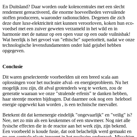
En Duitsland? Daar worden oude kolencentrales met een slecht
rendement gereactiveerd, die enorme hoeveelheden vervuilende
stoffen produceren, waaronder radionucliden. Degenen die zich
deze dure luxe-elektriciteit niet kunnen veroorloven, koken hun eco-
voedsel met een zuiver geweten verzameld in het wild en in
harmonie met de natuur op een open vuur op een oude vuilnisbak!
Wat heerlijk is het gevoel van "ethische" superioriteit, nadat we onze
technologische levensfundamenten onder luid gejubel hebben
opgegeven.
Conclusie
Dit waren geselecteerde voorbeelden uit een breed scala aan
oplossingen voor het nucleaire afval- en energieprobleem. Nu het
mogelijk zou zijn, dit afval grotendeels weg te werken, zou de
generatie waaraan we onze "stralende erfenis" te danken hebben,
haar steentje moeten bijdragen. Dat daarmee ook nog een heleboel
energie opgewekt kan worden , is een technische meevaller.
Betekent dit dat kernenergie eindelijk "ongevaarlijk" en "veilig" is?
Nee, net zo min als een keukenmes of een stuwmeer. Nog niet alle
fysische effecten die in de reactor aan het werk zijn, zijn bekend.
Een voorbeeld is koude fusie, dat ooit belachelijk werd gemaakt en
nu een centrale plaats inneemt in het nucleaire onderzoek. Misschien