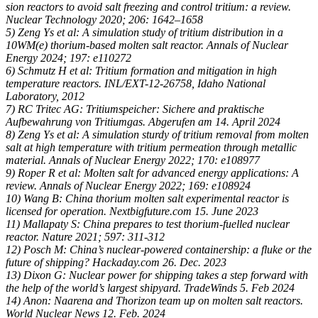
sion reactors to avoid salt freezing and control tritium: a review.
Nuclear Technology 2020; 206: 1642–1658
5) Zeng Ys et al: A simulation study of tritium distribution in a
10WM(e) thorium-based molten salt reactor. Annals of Nuclear
Energy 2024; 197: e110272
6) Schmutz H et al: Tritium formation and mitigation in high
temperature reactors. INL/EXT-12-26758, Idaho National
Laboratory, 2012
7) RC Tritec AG: Tritiumspeicher: Sichere and praktische
Aufbewahrung von Tritiumgas. Abgerufen am 14. April 2024
8) Zeng Ys et al: A simulation sturdy of tritium removal from molten
salt at high temperature with tritium permeation through metallic
material. Annals of Nuclear Energy 2022; 170: e108977
9) Roper R et al: Molten salt for advanced energy applications: A
review. Annals of Nuclear Energy 2022; 169: e108924
10) Wang B: China thorium molten salt experimental reactor is
licensed for operation. Nextbigfuture.com 15. June 2023
11) Mallapaty S: China prepares to test thorium-fuelled nuclear
reactor. Nature 2021; 597: 311-312
12) Posch M: China’s nuclear-powered containership: a fluke or the
future of shipping? Hackaday.com 26. Dec. 2023
13) Dixon G: Nuclear power for shipping takes a step forward with
the help of the world’s largest shipyard. TradeWinds 5. Feb 2024
14) Anon: Naarena and Thorizon team up on molten salt reactors.
World Nuclear News 12. Feb. 2024