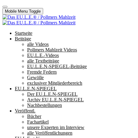
Mobile Menu Toggle
Startseite
Beiträge
alle Videos
Pollmers Mahlzeit Videos
EU.L.E.-Videos
alle Textbeiträge
EU.L.E.N-SPIEGEL-Beiträge
Fremde Federn
Gewölle
exclusiver Mitgliederbereich
EU.L.E.N-SPIEGEL
Der EU.L.E.N-SPIEGEL
Archiv EU.L.E.N-SPIEGEL
Nachbestellungen
Veröffentl.
Bücher
Fachartikel
unsere Experten im Interview
alle Veröffentlichungen