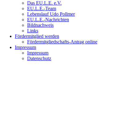
Das EU.L.E. e.V.
EU.L.E.-Team
Lebenslauf Udo Pollmer
EU.L.E.-Nachrichten
Bildnachweis
Links
Fördermitglied werden
Fördermitgliedschafts-Antrag online
Impressum
Impressum
Datenschutz