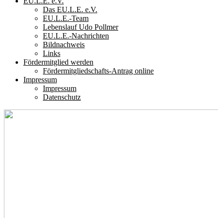
EU.L.E. e.V.
Das EU.L.E. e.V.
EU.L.E.-Team
Lebenslauf Udo Pollmer
EU.L.E.-Nachrichten
Bildnachweis
Links
Fördermitglied werden
Fördermitgliedschafts-Antrag online
Impressum
Impressum
Datenschutz