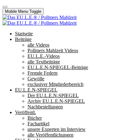
Mobile Menu Toggle
Startseite
Beiträge
alle Videos
Pollmers Mahlzeit Videos
EU.L.E.-Videos
alle Textbeiträge
EU.L.E.N-SPIEGEL-Beiträge
Fremde Federn
Gewölle
exclusiver Mitgliederbereich
EU.L.E.N-SPIEGEL
Der EU.L.E.N-SPIEGEL
Archiv EU.L.E.N-SPIEGEL
Nachbestellungen
Veröffentl.
Bücher
Fachartikel
unsere Experten im Interview
alle Veröffentlichungen