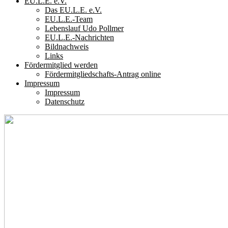
EU.L.E. e.V.
Das EU.L.E. e.V.
EU.L.E.-Team
Lebenslauf Udo Pollmer
EU.L.E.-Nachrichten
Bildnachweis
Links
Fördermitglied werden
Fördermitgliedschafts-Antrag online
Impressum
Impressum
Datenschutz