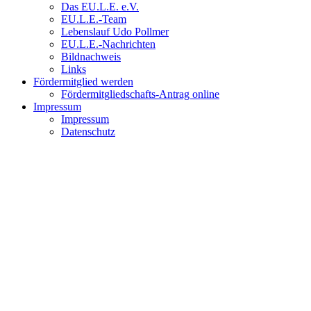
Das EU.L.E. e.V.
EU.L.E.-Team
Lebenslauf Udo Pollmer
EU.L.E.-Nachrichten
Bildnachweis
Links
Fördermitglied werden
Fördermitgliedschafts-Antrag online
Impressum
Impressum
Datenschutz