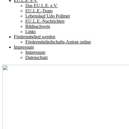
EU.L.E. e.V.
Das EU.L.E. e.V.
EU.L.E.-Team
Lebenslauf Udo Pollmer
EU.L.E.-Nachrichten
Bildnachweis
Links
Fördermitglied werden
Fördermitgliedschafts-Antrag online
Impressum
Impressum
Datenschutz