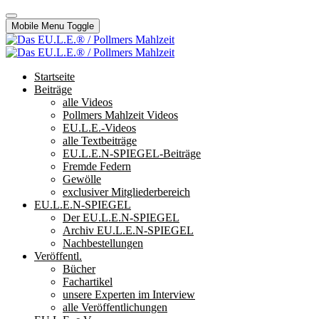
Mobile Menu Toggle
Startseite
Beiträge
alle Videos
Pollmers Mahlzeit Videos
EU.L.E.-Videos
alle Textbeiträge
EU.L.E.N-SPIEGEL-Beiträge
Fremde Federn
Gewölle
exclusiver Mitgliederbereich
EU.L.E.N-SPIEGEL
Der EU.L.E.N-SPIEGEL
Archiv EU.L.E.N-SPIEGEL
Nachbestellungen
Veröffentl.
Bücher
Fachartikel
unsere Experten im Interview
alle Veröffentlichungen