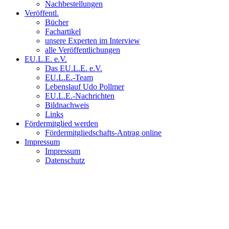
Nachbestellungen
Veröffentl.
Bücher
Fachartikel
unsere Experten im Interview
alle Veröffentlichungen
EU.L.E. e.V.
Das EU.L.E. e.V.
EU.L.E.-Team
Lebenslauf Udo Pollmer
EU.L.E.-Nachrichten
Bildnachweis
Links
Fördermitglied werden
Fördermitgliedschafts-Antrag online
Impressum
Impressum
Datenschutz