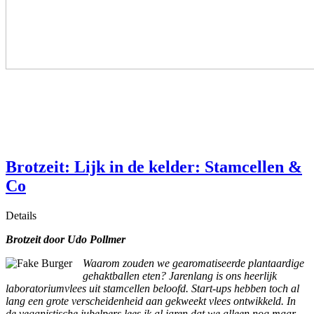
Brotzeit: Lijk in de kelder: Stamcellen &
Co
Details
Brotzeit d
oor Udo Pollmer
Waarom zouden we gearomatiseerde plantaardige
gehaktballen eten? Jarenlang is ons heerlijk
laboratoriumvlees uit stamcellen beloofd. Start-ups hebben toch al
lang een grote verscheidenheid aan gekweekt vlees ontwikkeld. In
de veganistische jubelpers lees ik al jaren dat we alleen nog maar