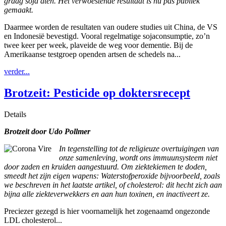
graag soja aten. Het verwoestende resultaat is nu pas publiek
gemaakt.
Daarmee worden de resultaten van oudere studies uit China, de VS
en Indonesië bevestigd. Vooral regelmatige sojaconsumptie, zo’n
twee keer per week, plaveide de weg voor dementie. Bij de
Amerikaanse testgroep openden artsen de schedels na...
verder...
Brotzeit: Pesticide op doktersrecept
Details
Brotzeit d
oor Udo Pollmer
In tegenstelling tot de religieuze overtuigingen van
onze samenleving, wordt ons immuunsysteem niet
door zaden en kruiden aangestuurd. Om ziektekiemen te doden,
smeedt het zijn eigen wapens: Waterstofperoxide bijvoorbeeld, zoals
we beschreven in het laatste artikel, of cholesterol: dit hecht zich aan
bijna alle ziekteverwekkers en aan hun toxinen, en inactiveert ze.
Preciezer gezegd is hier voornamelijk het zogenaamd ongezonde
LDL cholesterol...