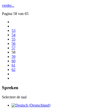
verder...
Pagina 58 van 65
53
54
55
56
57
58
59
60
61
62
Spreken
Selecteer de taal