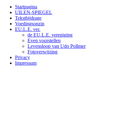
Startpagina
UILEN-SPIEGEL
Tekstbijdrage
Voedingsonzin
EU.L.E. ver.
de EU.L.E. vereniging
Even voorstellen
Levensloop van Udo Pollmer
Fotoverwijzing
Privacy
Impressum