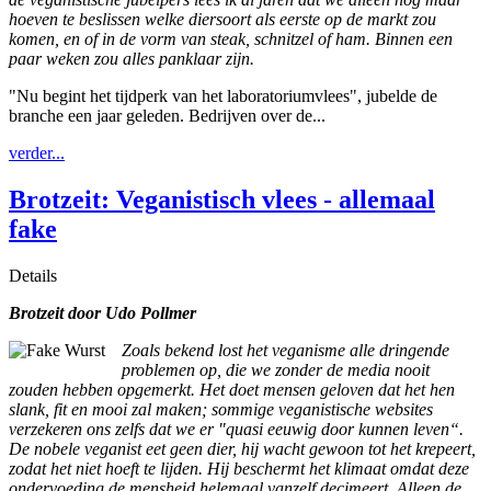
hoeven te beslissen welke diersoort als eerste op de markt zou
komen, en of in de vorm van steak, schnitzel of ham. Binnen een
paar weken zou alles panklaar zijn.
"Nu begint het tijdperk van het laboratoriumvlees", jubelde de
branche een jaar geleden. Bedrijven over de...
verder...
Brotzeit: Veganistisch vlees - allemaal
fake
Details
Brotzeit d
oor Udo Pollmer
Zoals bekend lost het veganisme alle dringende
problemen op, die we zonder de media nooit
zouden hebben opgemerkt. Het doet mensen geloven dat het hen
slank, fit en mooi zal maken; sommige veganistische websites
verzekeren ons zelfs dat we er "quasi eeuwig door kunnen leven“.
De nobele veganist eet geen dier, hij wacht gewoon tot het krepeert,
zodat het niet hoeft te lijden. Hij beschermt het klimaat omdat deze
ondervoeding de mensheid helemaal vanzelf decimeert. Alleen de