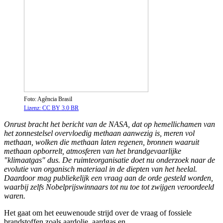
Foto: Agência Brasil
Lizenz: CC BY 3.0 BR
Onrust bracht het bericht van de NASA, dat op hemellichamen van
het zonnestelsel overvloedig methaan aanwezig is, meren vol
methaan, wolken die methaan laten regenen, bronnen waaruit
methaan opborrelt, atmosferen van het brandgevaarlijke
"klimaatgas" dus. De ruimteorganisatie doet nu onderzoek naar de
evolutie van organisch materiaal in de diepten van het heelal.
Daardoor mag publiekelijk een vraag aan de orde gesteld worden,
waarbij zelfs Nobelprijswinnaars tot nu toe tot zwijgen veroordeeld
waren.
Het gaat om het eeuwenoude strijd over de vraag of fossiele
brandstoffen zoals aardolie, aardgas en...