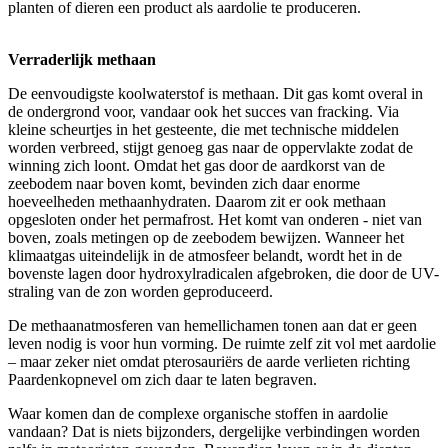
planten of dieren een product als aardolie te produceren.
Verraderlijk methaan
De eenvoudigste koolwaterstof is methaan. Dit gas komt overal in
de ondergrond voor, vandaar ook het succes van fracking. Via
kleine scheurtjes in het gesteente, die met technische middelen
worden verbreed, stijgt genoeg gas naar de oppervlakte zodat de
winning zich loont. Omdat het gas door de aardkorst van de
zeebodem naar boven komt, bevinden zich daar enorme
hoeveelheden methaanhydraten. Daarom zit er ook methaan
opgesloten onder het permafrost. Het komt van onderen - niet van
boven, zoals metingen op de zeebodem bewijzen. Wanneer het
klimaatgas uiteindelijk in de atmosfeer belandt, wordt het in de
bovenste lagen door hydroxylradicalen afgebroken, die door de UV-
straling van de zon worden geproduceerd.
De methaanatmosferen van hemellichamen tonen aan dat er geen
leven nodig is voor hun vorming. De ruimte zelf zit vol met aardolie
– maar zeker niet omdat pterosauriërs de aarde verlieten richting
Paardenkopnevel om zich daar te laten begraven.
Waar komen dan de complexe organische stoffen in aardolie
vandaan? Dat is niets bijzonders, dergelijke verbindingen worden