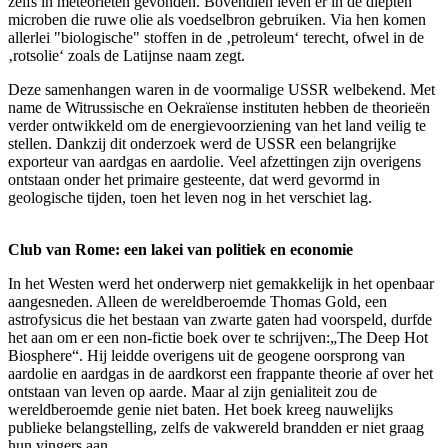
zelfs in meteorieten gevonden. Bovendien leven er in de diepten
microben die ruwe olie als voedselbron gebruiken. Via hen komen
allerlei "biologische" stoffen in de ‚petroleum‘ terecht, ofwel in de
‚rotsolie‘ zoals de Latijnse naam zegt.
Deze samenhangen waren in de voormalige USSR welbekend. Met
name de Witrussische en Oekraïense instituten hebben de theorieën
verder ontwikkeld om de energievoorziening van het land veilig te
stellen. Dankzij dit onderzoek werd de USSR een belangrijke
exporteur van aardgas en aardolie. Veel afzettingen zijn overigens
ontstaan onder het primaire gesteente, dat werd gevormd in
geologische tijden, toen het leven nog in het verschiet lag.
Club van Rome: een lakei van politiek en economie
In het Westen werd het onderwerp niet gemakkelijk in het openbaar
aangesneden. Alleen de wereldberoemde Thomas Gold, een
astrofysicus die het bestaan van zwarte gaten had voorspeld, durfde
het aan om er een non-fictie boek over te schrijven:„The Deep Hot
Biosphere“. Hij leidde overigens uit de geogene oorsprong van
aardolie en aardgas in de aardkorst een frappante theorie af over het
ontstaan van leven op aarde. Maar al zijn genialiteit zou de
wereldberoemde genie niet baten. Het boek kreeg nauwelijks
publieke belangstelling, zelfs de vakwereld brandden er niet graag
hun vingers aan.