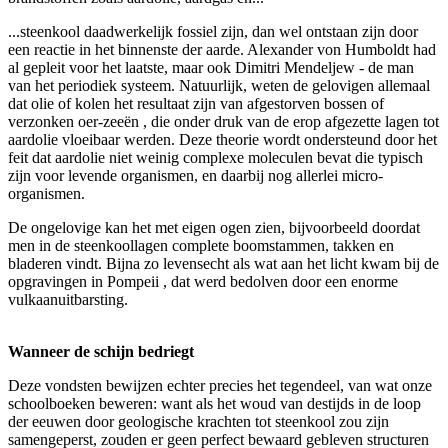
...steenkool daadwerkelijk fossiel zijn, dan wel ontstaan zijn door
een reactie in het binnenste der aarde. Alexander von Humboldt had
al gepleit voor het laatste, maar ook Dimitri Mendeljew - de man
van het periodiek systeem. Natuurlijk, weten de gelovigen allemaal
dat olie of kolen het resultaat zijn van afgestorven bossen of
verzonken oer-zeeën , die onder druk van de erop afgezette lagen tot
aardolie vloeibaar werden. Deze theorie wordt ondersteund door het
feit dat aardolie niet weinig complexe moleculen bevat die typisch
zijn voor levende organismen, en daarbij nog allerlei micro-
organismen.
De ongelovige kan het met eigen ogen zien, bijvoorbeeld doordat
men in de steenkoollagen complete boomstammen, takken en
bladeren vindt. Bijna zo levensecht als wat aan het licht kwam bij de
opgravingen in Pompeii , dat werd bedolven door een enorme
vulkaanuitbarsting.
Wanneer de schijn bedriegt
Deze vondsten bewijzen echter precies het tegendeel, van wat onze
schoolboeken beweren: want als het woud van destijds in de loop
der eeuwen door geologische krachten tot steenkool zou zijn
samengeperst, zouden er geen perfect bewaard gebleven structuren