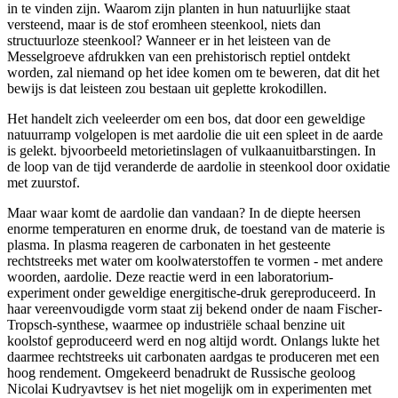
in te vinden zijn. Waarom zijn planten in hun natuurlijke staat
versteend, maar is de stof eromheen steenkool, niets dan
structuurloze steenkool? Wanneer er in het leisteen van de
Messelgroeve afdrukken van een prehistorisch reptiel ontdekt
worden, zal niemand op het idee komen om te beweren, dat dit het
bewijs is dat leisteen zou bestaan uit geplette krokodillen.
Het handelt zich veeleerder om een bos, dat door een geweldige
natuurramp volgelopen is met aardolie die uit een spleet in de aarde
is gelekt. bjvoorbeeld metorietinslagen of vulkaanuitbarstingen. In
de loop van de tijd veranderde de aardolie in steenkool door oxidatie
met zuurstof.
Maar waar komt de aardolie dan vandaan? In de diepte heersen
enorme temperaturen en enorme druk, de toestand van de materie is
plasma. In plasma reageren de carbonaten in het gesteente
rechtstreeks met water om koolwaterstoffen te vormen - met andere
woorden, aardolie. Deze reactie werd in een laboratorium-
experiment onder geweldige energitische-druk gereproduceerd. In
haar vereenvoudigde vorm staat zij bekend onder de naam Fischer-
Tropsch-synthese, waarmee op industriële schaal benzine uit
koolstof geproduceerd werd en nog altijd wordt. Onlangs lukte het
daarmee rechtstreeks uit carbonaten aardgas te produceren met een
hoog rendement. Omgekeerd benadrukt de Russische geoloog
Nicolai Kudryavtsev is het niet mogelijk om in experimenten met