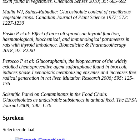
toxin found in vegetables. Chemical Senses 2010; 35: 685-692
Mullin WJ, Sahas-Rabudhe: Glucosinolate content of cruciferous
vegetable crops. Canadian Journal of Plant Science 1977; 572:
1227-1230
Pasko P et al: Effect of broccoli sprouts on thyroid function,
haematological, biochemical, and immunological parameters in
rats with thyroid imbalance. Biomedicine & Pharmacotherapy
2018; 97: 82-90
Perocco P et al: Glucoraphanin, the bioprecursor of the widely
extolled chemopreventive agent sulforaphane found in broccoli,
induces phase-I xenobiotic metabolizing enzymes and increases free
radical generation in rat liver. Mutation Research 2006; 595: 125-
136
Scientific Panel on Contaminants in the Food Chain:
Glucosinolates as undesirable substances in animal feed. The EFSA
Journal 2008; 590: 1-76
Spreken
Selecteer de taal