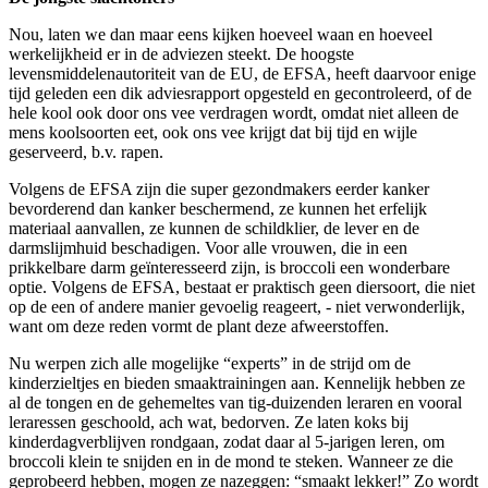
Nou, laten we dan maar eens kijken hoeveel waan en hoeveel
werkelijkheid er in de adviezen steekt. De hoogste
levensmiddelenautoriteit van de EU, de EFSA, heeft daarvoor enige
tijd geleden een dik adviesrapport opgesteld en gecontroleerd, of de
hele kool ook door ons vee verdragen wordt, omdat niet alleen de
mens koolsoorten eet, ook ons vee krijgt dat bij tijd en wijle
geserveerd, b.v. rapen.
Volgens de EFSA zijn die super gezondmakers eerder kanker
bevorderend dan kanker beschermend, ze kunnen het erfelijk
materiaal aanvallen, ze kunnen de schildklier, de lever en de
darmslijmhuid beschadigen. Voor alle vrouwen, die in een
prikkelbare darm geïnteresseerd zijn, is broccoli een wonderbare
optie. Volgens de EFSA, bestaat er praktisch geen diersoort, die niet
op de een of andere manier gevoelig reageert, - niet verwonderlijk,
want om deze reden vormt de plant deze afweerstoffen.
Nu werpen zich alle mogelijke “experts” in de strijd om de
kinderzieltjes en bieden smaaktrainingen aan. Kennelijk hebben ze
al de tongen en de gehemeltes van tig-duizenden leraren en vooral
leraressen geschoold, ach wat, bedorven. Ze laten koks bij
kinderdagverblijven rondgaan, zodat daar al 5-jarigen leren, om
broccoli klein te snijden en in de mond te steken. Wanneer ze die
geprobeerd hebben, mogen ze nazeggen: “smaakt lekker!” Zo wordt