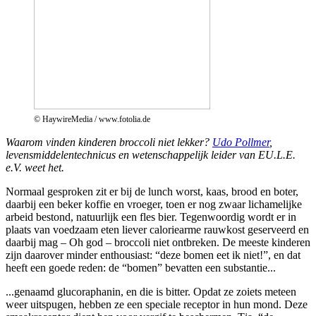
© HaywireMedia / www.fotolia.de
Waarom vinden kinderen broccoli niet lekker?
Udo Pollmer
,
levensmiddelentechnicus en wetenschappelijk leider van EU.L.E.
e.V. weet het.
Normaal gesproken zit er bij de lunch worst, kaas, brood en boter,
daarbij een beker koffie en vroeger, toen er nog zwaar lichamelijke
arbeid bestond, natuurlijk een fles bier. Tegenwoordig wordt er in
plaats van voedzaam eten liever caloriearme rauwkost geserveerd en
daarbij mag – Oh god – broccoli niet ontbreken. De meeste kinderen
zijn daarover minder enthousiast: “deze bomen eet ik niet!”, en dat
heeft een goede reden: de “bomen” bevatten een substantie...
...genaamd glucoraphanin, en die is bitter. Opdat ze zoiets meteen
weer uitspugen, hebben ze een speciale receptor in hun mond. Deze