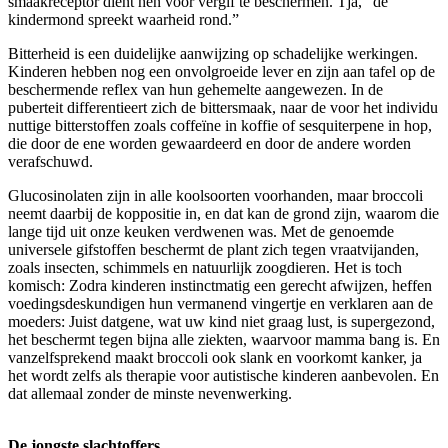
smaakreceptor dient hen voor vergif te beschermen. Tja, “de
kindermond spreekt waarheid rond.”
Bitterheid is een duidelijke aanwijzing op schadelijke werkingen.
Kinderen hebben nog een onvolgroeide lever en zijn aan tafel op de
beschermende reflex van hun gehemelte aangewezen. In de
puberteit differentieert zich de bittersmaak, naar de voor het individu
nuttige bitterstoffen zoals coffeïne in koffie of sesquiterpene in hop,
die door de ene worden gewaardeerd en door de andere worden
verafschuwd.
Glucosinolaten zijn in alle koolsoorten voorhanden, maar broccoli
neemt daarbij de koppositie in, en dat kan de grond zijn, waarom die
lange tijd uit onze keuken verdwenen was. Met de genoemde
universele gifstoffen beschermt de plant zich tegen vraatvijanden,
zoals insecten, schimmels en natuurlijk zoogdieren. Het is toch
komisch: Zodra kinderen instinctmatig een gerecht afwijzen, heffen
voedingsdeskundigen hun vermanend vingertje en verklaren aan de
moeders: Juist datgene, wat uw kind niet graag lust, is supergezond,
het beschermt tegen bijna alle ziekten, waarvoor mamma bang is. En
vanzelfsprekend maakt broccoli ook slank en voorkomt kanker, ja
het wordt zelfs als therapie voor autistische kinderen aanbevolen. En
dat allemaal zonder de minste nevenwerking.
De jongste slachtoffers