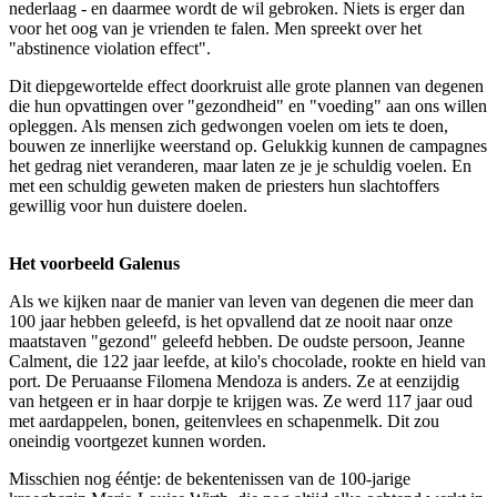
nederlaag - en daarmee wordt de wil gebroken. Niets is erger dan
voor het oog van je vrienden te falen. Men spreekt over het
"abstinence violation effect".
Dit diepgewortelde effect doorkruist alle grote plannen van degenen
die hun opvattingen over "gezondheid" en "voeding" aan ons willen
opleggen. Als mensen zich gedwongen voelen om iets te doen,
bouwen ze innerlijke weerstand op. Gelukkig kunnen de campagnes
het gedrag niet veranderen, maar laten ze je je schuldig voelen. En
met een schuldig geweten maken de priesters hun slachtoffers
gewillig voor hun duistere doelen.
Het voorbeeld Galenus
Als we kijken naar de manier van leven van degenen die meer dan
100 jaar hebben geleefd, is het opvallend dat ze nooit naar onze
maatstaven "gezond" geleefd hebben. De oudste persoon, Jeanne
Calment, die 122 jaar leefde, at kilo's chocolade, rookte en hield van
port. De Peruaanse Filomena Mendoza is anders. Ze at eenzijdig
van hetgeen er in haar dorpje te krijgen was. Ze werd 117 jaar oud
met aardappelen, bonen, geitenvlees en schapenmelk. Dit zou
oneindig voortgezet kunnen worden.
Misschien nog ééntje: de bekentenissen van de 100-jarige