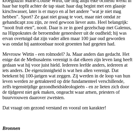
kroegbazin Marie-Louise Wirth, die nog altijd elke ochtend werkt in
haar bar topfit achter de tap staat: haar dag begint met een glaasje
kirschwasser, later is er mayo en al het andere "wat je niet mag
hebben". Sport? Ze gaat niet graag te voet, maar niet omdat ze
gehandicapt zou zijn, ze reed gewoon liever auto. Heel belangrijk:
“nooit fruit eten”, nooit. Daar is ze in goed gezelschap met Galenus,
na Hippokrates de beroemdste geneesheer uit de oudheid; hij was
ervan overtuigd dat zijn vader allen maar 100 jaar oud geworden
was omdat hij aantoonbaar nooit groenten had gegeten had.
Mevrouw Wirtin - een rolmodel? Ja. Maar anders dan gedacht. Het
enige dat de Methusalems verenigt is dat elkeen zijn leven lang heeft
gedaan wat hij voor juist hield. Iedereen leefde anders, iedereen at
iets anders. De eigenzinnigheid is wat hen allen verenigt. Dat
betekent bij 100-jarigen wat zeggen. Zij werden in de loop van hun
leven werden ze getrakteerd op drie fundamenteel verschillende,
zelfs tegenstrijdige gezondheidsideologieën - en ze lieten zich door
de tijdgeest niet gek maken, ongeacht waar artsen, priesters of
buurvrouwen daarover zwetsten.
Dat vraagt om gezond verstand en vooral om karakter!
Bronnen