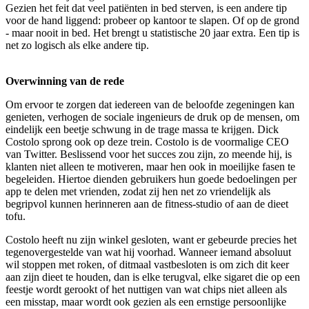
Gezien het feit dat veel patiënten in bed sterven, is een andere tip
voor de hand liggend: probeer op kantoor te slapen. Of op de grond
- maar nooit in bed. Het brengt u statistische 20 jaar extra. Een tip is
net zo logisch als elke andere tip.
Overwinning van de rede
Om ervoor te zorgen dat iedereen van de beloofde zegeningen kan
genieten, verhogen de sociale ingenieurs de druk op de mensen, om
eindelijk een beetje schwung in de trage massa te krijgen. Dick
Costolo sprong ook op deze trein. Costolo is de voormalige CEO
van Twitter. Beslissend voor het succes zou zijn, zo meende hij, is
klanten niet alleen te motiveren, maar hen ook in moeilijke fasen te
begeleiden. Hiertoe dienden gebruikers hun goede bedoelingen per
app te delen met vrienden, zodat zij hen net zo vriendelijk als
begripvol kunnen herinneren aan de fitness-studio of aan de dieet
tofu.
Costolo heeft nu zijn winkel gesloten, want er gebeurde precies het
tegenovergestelde van wat hij voorhad. Wanneer iemand absoluut
wil stoppen met roken, of ditmaal vastbesloten is om zich dit keer
aan zijn dieet te houden, dan is elke terugval, elke sigaret die op een
feestje wordt gerookt of het nuttigen van wat chips niet alleen als
een misstap, maar wordt ook gezien als een ernstige persoonlijke