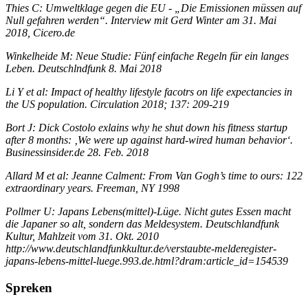
Thies C: Umweltklage gegen die EU - „Die Emissionen müssen auf
Null gefahren werden“. Interview mit Gerd Winter am 31. Mai
2018, Cicero.de
Winkelheide M: Neue Studie: Fünf einfache Regeln für ein langes
Leben. Deutschlndfunk 8. Mai 2018
Li Y et al: Impact of healthy lifestyle facotrs on life expectancies in
the US population. Circulation 2018; 137: 209-219
Bort J: Dick Costolo exlains why he shut down his fitness startup
after 8 months: ‚We were up against hard-wired human behavior‘.
Businessinsider.de 28. Feb. 2018
Allard M et al: Jeanne Calment: From Van Gogh’s time to ours: 122
extraordinary years. Freeman, NY 1998
Pollmer U: Japans Lebens(mittel)-Lüge. Nicht gutes Essen macht
die Japaner so alt, sondern das Meldesystem. Deutschlandfunk
Kultur, Mahlzeit vom 31. Okt. 2010
http://www.deutschlandfunkkultur.de/verstaubte-melderegister-
japans-lebens-mittel-luege.993.de.html?dram:article_id=154539
Spreken