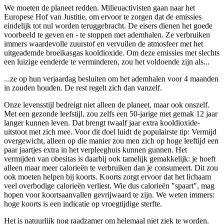
We moeten de planeet redden. Milieuactivisten gaan naar het
Europese Hof van Justitie, om ervoor te zorgen dat de emissies
eindelijk tot nul worden teruggebracht. De eisers dienen het goede
voorbeeld te geven en - te stoppen met ademhalen. Ze verbruiken
immers waardevolle zuurstof en vervuilen de atmosfeer met het
uitgeademde broeikasgas kooldioxide. Om deze emissies met slechts
een luizige eenderde te verminderen, zou het voldoende zijn als...
...ze op hun verjaardag besluiten om het ademhalen voor 4 maanden
in zouden houden. De rest regelt zich dan vanzelf.
Onze levensstijl bedreigt niet alleen de planeet, maar ook onszelf.
Met een gezonde leefstijl, zou zelfs een 50-jarige met gemak 12 jaar
langer kunnen leven. Dat brengt twaalf jaar extra kooldioxide-
uitstoot met zich mee. Voor dit doel luidt de populairste tip: Vermijd
overgewicht, alleen op die manier zou men zich op hoge leeftijd een
paar jaartjes extra in het verpleeghuis kunnen gunnen. Het
vermijden van obesitas is daarbij ook tamelijk gemakkelijk: je hoeft
alleen maar meer calorieën te verbruiken dan je consumeert. Dit zou
ook moeten helpen bij koorts. Koorts zorgt ervoor dat het lichaam
veel overbodige calorieën verliest. Wie dus calorieën "spaart", mag
hopen voor koortsaanvallen gevrijwaard te zijn. We weten immers:
hoge koorts is een indicatie op vroegtijdige sterfte.
Het is natuurlijk nog raadzamer om helemaal niet ziek te worden.