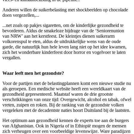
Anderen willen de suikerbelasting met shockbeelden op chocolade
doen vergezellen,...
...net zoals op pakjes sigaretten, om de kinderlijke gezondheid te
bevorderen. Aldus de smakeloze bijdrage van de ‘Seniorenunion
van NRW’ aan het kerstfeest. De kleintjes dienen suikerarm
volkorenspul te eten, aldus de uitdrukkelijke wens van de oude
garde, die natuurlijk hun hele leven lang niet op het idee kwamen,
zich het wonderbare kinderfeest door horror en vogelvoer te laten
vergallen.
Waar leeft men het gezondste?
Voor de partijen met de belastingplannen komt een nieuwe studie nu
als geroepen. Een medische website heeft een wereldkaart van de
gezondheid gepresenteerd. Maatstaf waren de drie grootste
verschrikkingen van onze tijd: Overgewicht, alcohol en tabak, ofwel
vreten, zuipen en roken. Bij de ranking van de gezondste volken
vergeleken met de decadentste naties hoort Duitsland bij de laatsten.
Het optimum aan gezondheid kennen de experts toe aan de burgers
van Afghanistan. Ook in Nigeria of in Ethiopië mogen de mensen
zich verheugen over een voorbeeldige levenswijze. Ware paradijzen