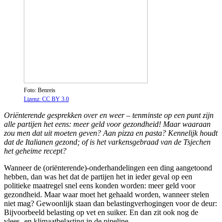
Foto: Benreis
Lizenz: CC BY 3.0
Oriënterende gesprekken over en weer – tenminste op een punt zijn
alle partijen het eens: meer geld voor gezondheid! Maar waaraan
zou men dat uit moeten geven? Aan pizza en pasta? Kennelijk houdt
dat de Italianen gezond; of is het varkensgebraad van de Tsjechen
het geheime recept?
Wanneer de (oriënterende)-onderhandelingen een ding aangetoond
hebben, dan was het dat de partijen het in ieder geval op een
politieke maatregel snel eens konden worden: meer geld voor
gezondheid. Maar waar moet het gehaald worden, wanneer stelen
niet mag? Gewoonlijk staan dan belastingverhogingen voor de deur:
Bijvoorbeeld belasting op vet en suiker. En dan zit ook nog de
vlees- en klimaatbelasting in de pipeline..