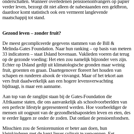
onderschatten. Wanneer overledenen pensioenontvangers op papier
verder leven, bezorgt dit niet alleen de nabestaanden een geldbron,
daardoor komt statistisch ook een vermeent langlevende
maatschappij tot stand.
Gezond leven – zonder fruit?
De meest gecompliceerde gegevens stammen van de Bill &
Melinda-Gates Foundation. Naar hun ranking – op basis van meteen
33 indicatoren – staat IJsland bovenaan. Vaklieden voeren dat terug
op de gezonde voeding: Het eten zou namelijk bijzonder vers zijn.
Echter op IJsland gedijt uit klimatologische gronden maar weinig
fruit, groenten en graan. Daartegenover floreert het houden van
schapen en runderen alsook de visvangst. Maar of het tekort aan
vers fruit daadwerkelijk aan een hogere levensverwachting
bijdraagt, is maar een aanname.
Aan top van de ranglijst staan bij de Gates-Foundation die
Afrikaanse staten, die ons aanvankelijk als schoolvoorbeelden van
een perfecte lifestyle gepresenteerd werden. Hoe voorbeeldiger de
mensen uit oogpunt van de gezondheidsapostelen leven en eten, des
te eerder liggen ze onder de zoden. Dat ontlast de pensioenfondsen.
Misschien zou de Seniorenunion er beter aan doen, hun
kleinkinderen met de kerst liever culinair te verwennen. Eet