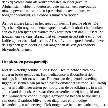
dankzij Schraalhans als keukenmeester. In ieder geval in
Afghanistan hebben ondertussen vele mensen een eenvoudige
uitweg gevonden – ze roken i.p.v. tabak meteen opium, wat de
honger onderdrukt, en alcohol is immers verboden.
Aan de andere kant van het spectrum neemt Tsjechië plaats. De
Tsjechen zijn nog corpulenter, spreken vaker alcoholische dranken
aan en leggen ijveriger blauwe rookgordijnen aan dan Duitsers. Ze
houden van varkensgebraad met een keurig getapt pilsje en bij de
koffie zijn er zoete kolatschen. Als straf voor de goede keuken leven
de Tsjechen gemiddeld 20 jaar langer dan de van gezondheid
blakende Afghanen.
Het pizza- en pasta-paradijs
Met de wereldgezondheid, de Global Health hebben zich ook
anderen bezig gehouden. Het mediaconcern Bloomberg riep
onlangs Italië uit tot winnaar. Dat zou aan de gezonde voeding
liggen. Misschien aan pizza en pasta - omdat het fastfood is? Daarbij
zijn er in Italië meer artsen per hoofd van de bevolking als in welk
ander land dan ook. Als staatsdienaar verdienen zij hun geld ook
dan, wanneer ze voor hun eigen gezondheid het een beetje rustig
aan doen. Daardoor blijven over diagnoses en onnodige
behandelingen achterwege. Ook mogen we het pensioenbedrog niet