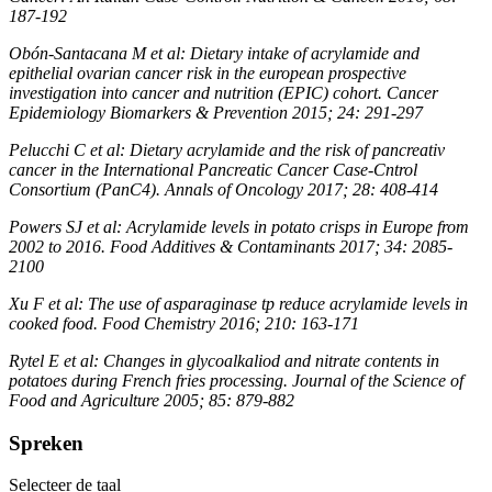
187-192
Obón-Santacana M et al: Dietary intake of acrylamide and
epithelial ovarian cancer risk in the european prospective
investigation into cancer and nutrition (EPIC) cohort. Cancer
Epidemiology Biomarkers & Prevention 2015; 24: 291-297
Pelucchi C et al: Dietary acrylamide and the risk of pancreativ
cancer in the International Pancreatic Cancer Case-Cntrol
Consortium (PanC4). Annals of Oncology 2017; 28: 408-414
Powers SJ et al: Acrylamide levels in potato crisps in Europe from
2002 to 2016. Food Additives & Contaminants 2017; 34: 2085-
2100
Xu F et al: The use of asparaginase tp reduce acrylamide levels in
cooked food. Food Chemistry 2016; 210: 163-171
Rytel E et al: Changes in glycoalkaliod and nitrate contents in
potatoes during French fries processing. Journal of the Science of
Food and Agriculture 2005; 85: 879-882
Spreken
Selecteer de taal