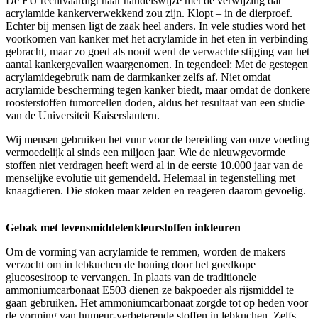
De EU rechtvaardigt haar handelswijze met de verwijzing dat
acrylamide kankerverwekkend zou zijn. Klopt – in de dierproef.
Echter bij mensen ligt de zaak heel anders. In vele studies word het
voorkomen van kanker met het acrylamide in het eten in verbinding
gebracht, maar zo goed als nooit werd de verwachte stijging van het
aantal kankergevallen waargenomen. In tegendeel: Met de gestegen
acrylamidegebruik nam de darmkanker zelfs af. Niet omdat
acrylamide bescherming tegen kanker biedt, maar omdat de donkere
roosterstoffen tumorcellen doden, aldus het resultaat van een studie
van de Universiteit Kaiserslautern.
Wij mensen gebruiken het vuur voor de bereiding van onze voeding
vermoedelijk al sinds een miljoen jaar. Wie de nieuwgevormde
stoffen niet verdragen heeft werd al in de eerste 10.000 jaar van de
menselijke evolutie uit gemendeld. Helemaal in tegenstelling met
knaagdieren. Die stoken maar zelden en reageren daarom gevoelig.
Gebak met levensmiddelenkleurstoffen inkleuren
Om de vorming van acrylamide te remmen, worden de makers
verzocht om in lebkuchen de honing door het goedkope
glucosesiroop te vervangen. In plaats van de traditionele
ammoniumcarbonaat E503 dienen ze bakpoeder als rijsmiddel te
gaan gebruiken. Het ammoniumcarbonaat zorgde tot op heden voor
de vorming van humeur-verbeterende stoffen in lebkuchen. Zelfs