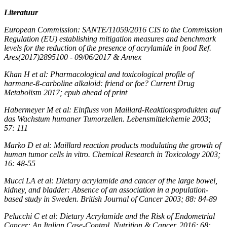
Literatuur
European Commission: SANTE/11059/2016 CIS to the Commission
Regulation (EU) establishing mitigation measures and benchmark
levels for the reduction of the presence of acrylamide in food Ref.
Ares(2017)2895100 - 09/06/2017 & Annex
Khan H et al: Pharmacological and toxicological profile of
harmane-ß-carboline alkaloid: friend or foe? Current Drug
Metabolism 2017; epub ahead of print
Habermeyer M et al: Einfluss von Maillard-Reaktionsprodukten auf
das Wachstum humaner Tumorzellen. Lebensmittelchemie 2003;
57: 111
Marko D et al: Maillard reaction products modulating the growth of
human tumor cells in vitro. Chemical Research in Toxicology 2003;
16: 48-55
Mucci LA et al: Dietary acrylamide and cancer of the large bowel,
kidney, and bladder: Absence of an association in a population-
based study in Sweden. British Journal of Cancer 2003; 88: 84-89
Pelucchi C et al: Dietary Acrylamide and the Risk of Endometrial
Cancer: An Italian Case-Control. Nutrition & Cancer. 2016; 68: