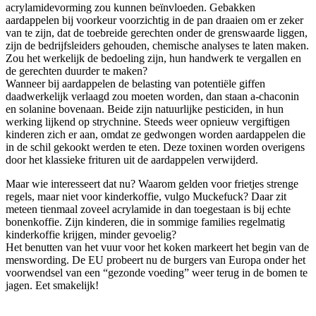
acrylamidevorming zou kunnen beïnvloeden. Gebakken
aardappelen bij voorkeur voorzichtig in de pan draaien om er zeker
van te zijn, dat de toebreide gerechten onder de grenswaarde liggen,
zijn de bedrijfsleiders gehouden, chemische analyses te laten maken.
Zou het werkelijk de bedoeling zijn, hun handwerk te vergallen en
de gerechten duurder te maken?
Wanneer bij aardappelen de belasting van potentiële giffen
daadwerkelijk verlaagd zou moeten worden, dan staan a-chaconin
en solanine bovenaan. Beide zijn natuurlijke pesticiden, in hun
werking lijkend op strychnine. Steeds weer opnieuw vergiftigen
kinderen zich er aan, omdat ze gedwongen worden aardappelen die
in de schil gekookt werden te eten. Deze toxinen worden overigens
door het klassieke frituren uit de aardappelen verwijderd.
Maar wie interesseert dat nu? Waarom gelden voor frietjes strenge
regels, maar niet voor kinderkoffie, vulgo Muckefuck? Daar zit
meteen tienmaal zoveel acrylamide in dan toegestaan is bij echte
bonenkoffie. Zijn kinderen, die in sommige families regelmatig
kinderkoffie krijgen, minder gevoelig?
Het benutten van het vuur voor het koken markeert het begin van de
menswording. De EU probeert nu de burgers van Europa onder het
voorwendsel van een “gezonde voeding” weer terug in de bomen te
jagen. Eet smakelijk!