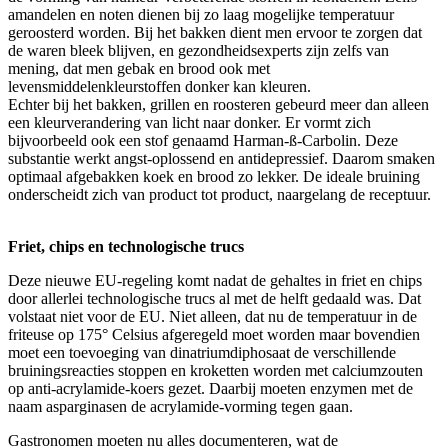
amandelen en noten dienen bij zo laag mogelijke temperatuur
geroosterd worden. Bij het bakken dient men ervoor te zorgen dat
de waren bleek blijven, en gezondheidsexperts zijn zelfs van
mening, dat men gebak en brood ook met
levensmiddelenkleurstoffen donker kan kleuren.
Echter bij het bakken, grillen en roosteren gebeurd meer dan alleen
een kleurverandering van licht naar donker. Er vormt zich
bijvoorbeeld ook een stof genaamd Harman-ß-Carbolin. Deze
substantie werkt angst-oplossend en antidepressief. Daarom smaken
optimaal afgebakken koek en brood zo lekker. De ideale bruining
onderscheidt zich van product tot product, naargelang de receptuur.
Friet, chips en technologische trucs
Deze nieuwe EU-regeling komt nadat de gehaltes in friet en chips
door allerlei technologische trucs al met de helft gedaald was. Dat
volstaat niet voor de EU. Niet alleen, dat nu de temperatuur in de
friteuse op 175° Celsius afgeregeld moet worden maar bovendien
moet een toevoeging van dinatriumdiphosaat de verschillende
bruiningsreacties stoppen en kroketten worden met calciumzouten
op anti-acrylamide-koers gezet. Daarbij moeten enzymen met de
naam asparginasen de acrylamide-vorming tegen gaan.
Gastronomen moeten nu alles documenteren, wat de