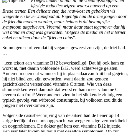
Frietjes maken blind! Ja, de voedingsbloggers- en
lifestyle redacties wijzen waarschuwend op een
Britse teener. Een delicate eter, die rauwkost en gebakken vis
weigerde en liever Junkfood at. Eigenlijk had de arme jongen door
de friet dik moeten worden, maar helaas is dit belangrijke
symptoom uitgebleven. Vreemd, maar daar staat tegenover dat hij
wel blind en doof was geworden. Volgens de media en het internet
enkel en alleen door de "friet en chips".
Sommigen schrijven dat hij veganist geweest zou zijn, de friet had.
…
...een tekort aan vitamine B12 bewerkstelligd. Dat hij ook ham en
worst at, met daarin voldoende B12, werd achterwege gelaten.
Anderen menen dat wanneer hij in plaats daarvan fruit had gegeten,
hij niet blind zou zijn geworden, want daarin zou genoeg
gezichtskracht versterkend vitamine C zitten. Wie van deze
slimmerikken weet dan ook dat worst en ham meer vitamine C
leveren dan fruit? Weer anderen zien in het slinkende zintuig een
typisch gevolg van witbrood consumptie, bij volkoren zou dit de
jongen niet overkomen zijn.
Volgens de casusbeschrijving van de artsen had de tiener op 14-
jarige leeftijd al een arts opgezocht vanwege ernstige vermoeidheid
en oogproblemen. De dokter gaf hem een vitamine B12 injectie.
Een jaar later kwam hij terug met dezelfde symptomen. Op zijn