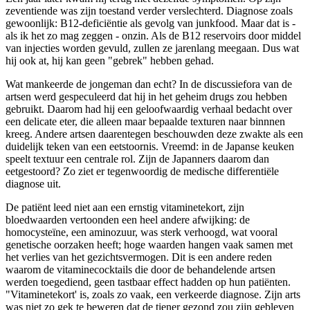
zeventiende was zijn toestand verder verslechterd. Diagnose zoals
gewoonlijk: B12-deficiëntie als gevolg van junkfood. Maar dat is -
als ik het zo mag zeggen - onzin. Als de B12 reservoirs door middel
van injecties worden gevuld, zullen ze jarenlang meegaan. Dus wat
hij ook at, hij kan geen "gebrek" hebben gehad.
Wat mankeerde de jongeman dan echt? In de discussiefora van de
artsen werd gespeculeerd dat hij in het geheim drugs zou hebben
gebruikt. Daarom had hij een geloofwaardig verhaal bedacht over
een delicate eter, die alleen maar bepaalde texturen naar binnnen
kreeg. Andere artsen daarentegen beschouwden deze zwakte als een
duidelijk teken van een eetstoornis. Vreemd: in de Japanse keuken
speelt textuur een centrale rol. Zijn de Japanners daarom dan
eetgestoord? Zo ziet er tegenwoordig de medische differentiële
diagnose uit.
De patiënt leed niet aan een ernstig vitaminetekort, zijn
bloedwaarden vertoonden een heel andere afwijking: de
homocysteïne, een aminozuur, was sterk verhoogd, wat vooral
genetische oorzaken heeft; hoge waarden hangen vaak samen met
het verlies van het gezichtsvermogen. Dit is een andere reden
waarom de vitaminecocktails die door de behandelende artsen
werden toegediend, geen tastbaar effect hadden op hun patiënten.
"Vitaminetekort' is, zoals zo vaak, een verkeerde diagnose. Zijn arts
was niet zo gek te beweren dat de tiener gezond zou zijn gebleven