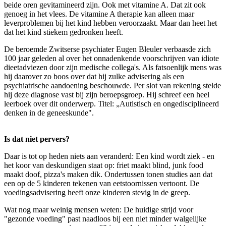
beide oren gevitamineerd zijn. Ook met vitamine A. Dat zit ook
genoeg in het vlees. De vitamine A therapie kan alleen maar
leverproblemen bij het kind hebben veroorzaakt. Maar dan heet het
dat het kind stiekem gedronken heeft.
De beroemde Zwitserse psychiater Eugen Bleuler verbaasde zich
100 jaar geleden al over het onnadenkende voorschrijven van idiote
dieetadviezen door zijn medische collega's. Als fatsoenlijk mens was
hij daarover zo boos over dat hij zulke advisering als een
psychiatrische aandoening beschouwde. Per slot van rekening stelde
hij deze diagnose vast bij zijn beroepsgroep. Hij schreef een heel
leerboek over dit onderwerp. Titel: „Autistisch en ongedisciplineerd
denken in de geneeskunde".
Is dat niet pervers?
Daar is tot op heden niets aan veranderd: Een kind wordt ziek - en
het koor van deskundigen staat op: friet maakt blind, junk food
maakt doof, pizza's maken dik. Ondertussen tonen studies aan dat
een op de 5 kinderen tekenen van eetstoornissen vertoont. De
voedingsadvisering heeft onze kinderen stevig in de greep.
Wat nog maar weinig mensen weten: De huidige strijd voor
"gezonde voeding" past naadloos bij een niet minder walgelijke