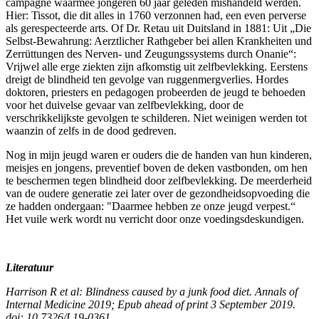
campagne waarmee jongeren 60 jaar geleden mishandeld werden.
Hier: Tissot, die dit alles in 1760 verzonnen had, een even perverse
als gerespecteerde arts. Of Dr. Retau uit Duitsland in 1881: Uit „Die
Selbst-Bewahrung: Aerztlicher Rathgeber bei allen Krankheiten und
Zerrüttungen des Nerven- und Zeugungssystems durch Onanie“:
Vrijwel alle erge ziekten zijn afkomstig uit zelfbevlekking. Eerstens
dreigt de blindheid ten gevolge van ruggenmergverlies. Hordes
doktoren, priesters en pedagogen probeerden de jeugd te behoeden
voor het duivelse gevaar van zelfbevlekking, door de
verschrikkelijkste gevolgen te schilderen. Niet weinigen werden tot
waanzin of zelfs in de dood gedreven.
Nog in mijn jeugd waren er ouders die de handen van hun kinderen,
meisjes en jongens, preventief boven de deken vastbonden, om hen
te beschermen tegen blindheid door zelfbevlekking. De meerderheid
van de oudere generatie zei later over de gezondheidsopvoeding die
ze hadden ondergaan: "Daarmee hebben ze onze jeugd verpest.“
Het vuile werk wordt nu verricht door onze voedingsdeskundigen.
Literatuur
Harrison R et al: Blindness caused by a junk food diet. Annals of
Internal Medicine 2019; Epub ahead of print 3 September 2019.
doi: 10.7326/L19-0361