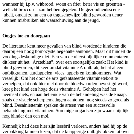
wanneer hij i.p.v. witbrood, worst en friet, beter vis en groenten -
wellicht broccoli – zou hebben gegeten. De gezondheidsscène
jubelt, omdat ze nu een op tragischewijze blind geworden tiener
kunnen misbruiken als waarschuwing aan de jeugd.
Oogjes toe en doorgaan
De literatuur kent meer gevallen van blind wordende kinderen die
daarbij een hoog homocysteïnegehalte aantonen. Maar dit hindert de
voedingsdeskundige niet. Een van de uiterst pijnlijke commentaren,
dit keer uit het "Ärzteblatt", over een soortgelijke zaak: Het kind is
blind geworden, dit keer omdat vitamine A ontbrak, het at alleen
ontbijtgranen, aardappelen, vlees, appels en komkommers. Wat
vreselijk! Om het door de arts gefantaseerde vitaminetekort te
verhelpen, dat ook hier niet door de bloedwaarden bevestigd werd,
kreeg het kind een hoge dosis vitamine A. Geholpen had het
heemaal niets, en aan het einde van de behandeling was de knaap,
zoals de visuele scherptemetingen aantonen, nog steeds zo goed als
blind. Desalniettemin spraken de artsen van een succesvolle
behandeling met vitaminen. Sommige oogartsen zijn waarschijnlijk
nog blinder dan een mol.
Kennelijk had deze hier zijn leesbril verloren, anders had hij op de
verpakking kunnen lezen, dat de knapperige ontbijtvlokken tot over