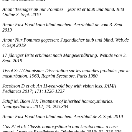
Anon: Teenager aß nur Pommes – jetzt ist er taub und blind. Bild-
Online 3. Sept. 2019
Anon: Fast Food kann blind machen. Aerzteblatt.de vom 3. Sept.
2019
Anon: Nur Pommes gegessen: Jugendlicher taub und blind. Web.de
4. Sept 2019
17-jähriger Brite erblindet nach Mangelernährung. Welt.de vom 3.
Sept. 2019
Tissot S: L‘Onanisme: Dissertation sur les maladies produites par la
masturbation. 1960, Reprint Sycomore, Paris 1980
Jacobson D et al: An 11-year-old boy with vision loss. JAMA
Pediatrics 2017; 171: 1226-1227
Schiff M. Blom HJ: Treatment of inherited homocystinurias.
Neuropediatrics 2012; 43: 295-304
Anon: Fast Food kann blind machen. Aerztblatt.de 3. Sept. 2019
Gus PI et al: Classic homocystinuria and keratoconus: a case
report. Arquivos Brasileiros de Oftalmologia 2018; 81: 336-338