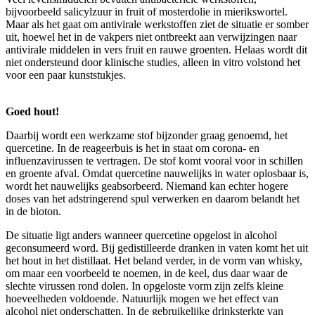
bijvoorbeeld salicylzuur in fruit of mosterdolie in mierikswortel.
Maar als het gaat om antivirale werkstoffen ziet de situatie er somber
uit, hoewel het in de vakpers niet ontbreekt aan verwijzingen naar
antivirale middelen in vers fruit en rauwe groenten. Helaas wordt dit
niet ondersteund door klinische studies, alleen in vitro volstond het
voor een paar kunststukjes.
Goed hout!
Daarbij wordt een werkzame stof bijzonder graag genoemd, het
quercetine. In de reageerbuis is het in staat om corona- en
influenzavirussen te vertragen. De stof komt vooral voor in schillen
en groente afval. Omdat quercetine nauwelijks in water oplosbaar is,
wordt het nauwelijks geabsorbeerd. Niemand kan echter hogere
doses van het adstringerend spul verwerken en daarom belandt het
in de bioton.
De situatie ligt anders wanneer quercetine opgelost in alcohol
geconsumeerd word. Bij gedistilleerde dranken in vaten komt het uit
het hout in het distillaat. Het beland verder, in de vorm van whisky,
om maar een voorbeeld te noemen, in de keel, dus daar waar de
slechte virussen rond dolen. In opgeloste vorm zijn zelfs kleine
hoeveelheden voldoende. Natuurlijk mogen we het effect van
alcohol niet onderschatten. In de gebruikelijke drinksterkte van