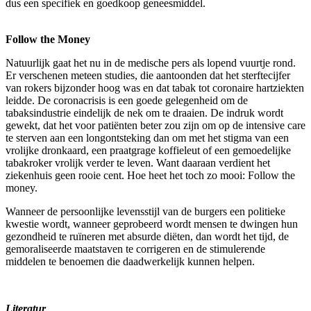
dus een specifiek en goedkoop geneesmiddel.
Follow the Money
Natuurlijk gaat het nu in de medische pers als lopend vuurtje rond.
Er verschenen meteen studies, die aantoonden dat het sterftecijfer
van rokers bijzonder hoog was en dat tabak tot coronaire hartziekten
leidde. De coronacrisis is een goede gelegenheid om de
tabaksindustrie eindelijk de nek om te draaien. De indruk wordt
gewekt, dat het voor patiënten beter zou zijn om op de intensive care
te sterven aan een longontsteking dan om met het stigma van een
vrolijke dronkaard, een praatgrage koffieleut of een gemoedelijke
tabakroker vrolijk verder te leven. Want daaraan verdient het
ziekenhuis geen rooie cent. Hoe heet het toch zo mooi: Follow the
money.
Wanneer de persoonlijke levensstijl van de burgers een politieke
kwestie wordt, wanneer geprobeerd wordt mensen te dwingen hun
gezondheid te ruïneren met absurde diëten, dan wordt het tijd, de
gemoraliseerde maatstaven te corrigeren en de stimulerende
middelen te benoemen die daadwerkelijk kunnen helpen.
Literatur