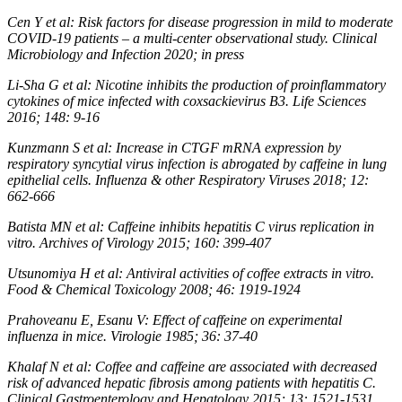
Cen Y et al: Risk factors for disease progression in mild to moderate
COVID-19 patients – a multi-center observational study. Clinical
Microbiology and Infection 2020; in press
Li-Sha G et al: Nicotine inhibits the production of proinflammatory
cytokines of mice infected with coxsackievirus B3. Life Sciences
2016; 148: 9-16
Kunzmann S et al: Increase in CTGF mRNA expression by
respiratory syncytial virus infection is abrogated by caffeine in lung
epithelial cells. Influenza & other Respiratory Viruses 2018; 12:
662-666
Batista MN et al: Caffeine inhibits hepatitis C virus replication in
vitro. Archives of Virology 2015; 160: 399-407
Utsunomiya H et al: Antiviral activities of coffee extracts in vitro.
Food & Chemical Toxicology 2008; 46: 1919-1924
Prahoveanu E, Esanu V: Effect of caffeine on experimental
influenza in mice. Virologie 1985; 36: 37-40
Khalaf N et al: Coffee and caffeine are associated with decreased
risk of advanced hepatic fibrosis among patients with hepatitis C.
Clinical Gastroenterology and Hepatology 2015; 13: 1521-1531