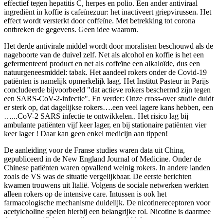
effectief tegen hepatitis C, herpes en polio. Een ander antiviraal
ingrediënt in koffie is cafeïnezuur: het inactiveert griepvirussen. Het
effect wordt versterkt door coffeïne. Met betrekking tot corona
ontbreken de gegevens. Geen idee waarom.
Het derde antivirale middel wordt door moralisten beschouwd als de
nageboorte van de duivel zelf. Net als alcohol en koffie is het een
gefermenteerd product en net als coffeïne een alkaloïde, dus een
natuurgeneesmiddel: tabak. Het aandeel rokers onder de Covid-19
patiënten is namelijk opmerkelijk laag. Het Institut Pasteur in Parijs
concludeerde bijvoorbeeld "dat actieve rokers beschermd zijn tegen
een SARS-CoV-2-infectie". En verder: Onze cross-over studie duidt
er sterk op, dat dagelijkse rokers….een veel lagere kans hebben, een
…...CoV-2 SARS infectie te ontwikkelen.. Het risico lag bij
ambulante patiënten vijf keer lager, en bij stationaire patiënten vier
keer lager ! Daar kan geen enkel medicijn aan tippen!
De aanleiding voor de Franse studies waren data uit China,
gepubliceerd in de New England Journal of Medicine. Onder de
Chinese patiënten waren opvallend weinig rokers. In andere landen
zoals de VS was de situatie vergelijkbaar. De eerste berichten
kwamen trouwens uit Italië. Volgens de sociale netwerken werkten
alleen rokers op de intensive care. Intussen is ook het
farmacologische mechanisme duidelijk. De nicotinereceptoren voor
acetylcholine spelen hierbij een belangrijke rol. Nicotine is daarmee