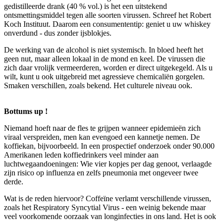
gedistilleerde drank (40 % vol.) is het een uitstekend
ontsmettingsmiddel tegen alle soorten virussen. Schreef het Robert
Koch Instituut. Daarom een consumententip: geniet u uw whiskey
onverdund - dus zonder ijsblokjes.
De werking van de alcohol is niet systemisch. In bloed heeft het
geen nut, maar alleen lokaal in de mond en keel. De virussen die
zich daar vrolijk vermeerderen, worden er direct uitgekegeld. Als u
wilt, kunt u ook uitgebreid met agressieve chemicaliën gorgelen.
Smaken verschillen, zoals bekend. Het culturele niveau ook.
Bottums up !
Niemand hoeft naar de fles te grijpen wanneer epidemieën zich
viraal verspreiden, men kan evengoed een kannetje nemen. De
koffiekan, bijvoorbeeld. In een prospectief onderzoek onder 90.000
Amerikanen leden koffiedrinkers veel minder aan
luchtwegaandoeningen: Wie vier kopjes per dag genoot, verlaagde
zijn risico op influenza en zelfs pneumonia met ongeveer twee
derde.
Wat is de reden hiervoor? Coffeïne verlamt verschillende virussen,
zoals het Respiratory Syncytial Virus - een weinig bekende maar
veel voorkomende oorzaak van longinfecties in ons land. Het is ook