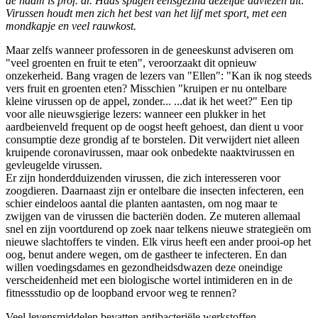
de naam is prof. dr. Haas spugen eensgezind dezelfde adviezen uit:
Virussen houdt men zich het best van het lijf met sport, met een
mondkapje en veel rauwkost.
Maar zelfs wanneer professoren in de geneeskunst adviseren om
"veel groenten en fruit te eten", veroorzaakt dit opnieuw
onzekerheid. Bang vragen de lezers van "Ellen": "Kan ik nog steeds
vers fruit en groenten eten? Misschien "kruipen er nu ontelbare
kleine virussen op de appel, zonder... ...dat ik het weet?" Een tip
voor alle nieuwsgierige lezers: wanneer een plukker in het
aardbeienveld frequent op de oogst heeft gehoest, dan dient u voor
consumptie deze grondig af te borstelen. Dit verwijdert niet alleen
kruipende coronavirussen, maar ook onbedekte naaktvirussen en
gevleugelde virussen.
Er zijn honderdduizenden virussen, die zich interesseren voor
zoogdieren. Daarnaast zijn er ontelbare die insecten infecteren, een
schier eindeloos aantal die planten aantasten, om nog maar te
zwijgen van de virussen die bacteriën doden. Ze muteren allemaal
snel en zijn voortdurend op zoek naar telkens nieuwe strategieën om
nieuwe slachtoffers te vinden. Elk virus heeft een ander prooi-op het
oog, benut andere wegen, om de gastheer te infecteren. En dan
willen voedingsdames en gezondheidsdwazen deze oneindige
verscheidenheid met een biologische wortel intimideren en in de
fitnessstudio op de loopband ervoor weg te rennen?
Veel levensmiddelen bevatten antibacteriële werkstoffen,