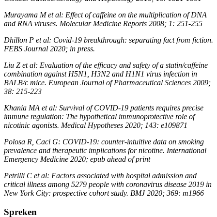
Murayama M et al: Effect of caffeine on the multiplication of DNA
and RNA viruses. Molecular Medicine Reports 2008; 1: 251-255
Dhillon P et al: Covid-19 breakthrough: separating fact from fiction.
FEBS Journal 2020; in press.
Liu Z et al: Evaluation of the efficacy and safety of a statin/caffeine
combination against H5N1, H3N2 and H1N1 virus infection in
BALB/c mice. European Journal of Pharmaceutical Sciences 2009;
38: 215-223
Khania MA et al: Survival of COVID-19 patients requires precise
immune regulation: The hypothetical immunoprotective role of
nicotinic agonists. Medical Hypotheses 2020; 143: e109871
Polosa R, Caci G: COVID-19: counter-intuitive data on smoking
prevalence and therapeutic implications for nicotine. International
Emergency Medicine 2020; epub ahead of print
Petrilli C et al: Factors associated with hospital admission and
critical illness among 5279 people with coronavirus disease 2019 in
New York City: prospective cohort study. BMJ 2020; 369: m1966
Spreken