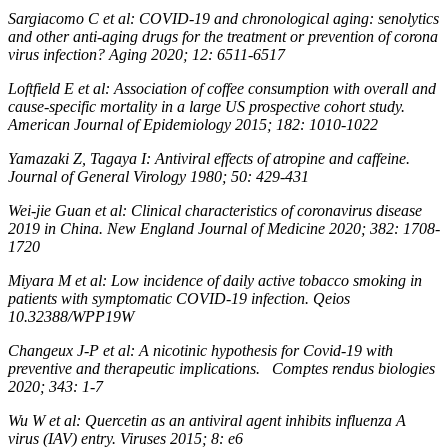
Sargiacomo C et al: COVID-19 and chronological aging: senolytics
and other anti-aging drugs for the treatment or prevention of corona
virus infection? Aging 2020; 12: 6511-6517
Loftfield E et al: Association of coffee consumption with overall and
cause-specific mortality in a large US prospective cohort study.
American Journal of Epidemiology 2015; 182: 1010-1022
Yamazaki Z, Tagaya I: Antiviral effects of atropine and caffeine.
Journal of General Virology 1980; 50: 429-431
Wei-jie Guan et al: Clinical characteristics of coronavirus disease
2019 in China. New England Journal of Medicine 2020; 382: 1708-
1720
Miyara M et al: Low incidence of daily active tobacco smoking in
patients with symptomatic COVID-19 infection. Qeios
10.32388/WPP19W
Changeux J-P et al: A nicotinic hypothesis for Covid-19 with
preventive and therapeutic implications. Comptes rendus biologies
2020; 343: 1-7
Wu W et al: Quercetin as an antiviral agent inhibits influenza A
virus (IAV) entry. Viruses 2015; 8: e6