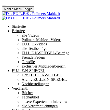
Mobile Menu Toggle
Startseite
Beiträge
alle Videos
Pollmers Mahlzeit Videos
EU.L.E.-Videos
alle Textbeiträge
EU.L.E.N-SPIEGEL-Beiträge
Fremde Federn
Gewölle
exclusiver Mitgliederbereich
EU.L.E.N-SPIEGEL
Der EU.L.E.N-SPIEGEL
Archiv EU.L.E.N-SPIEGEL
Nachbestellungen
Veröffentl.
Bücher
Fachartikel
unsere Experten im Interview
alle Veröffentlichungen