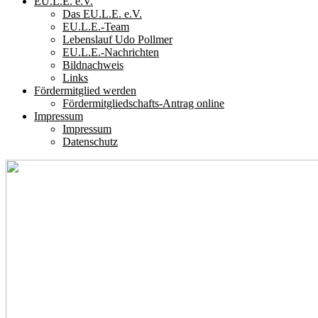
EU.L.E. e.V.
Das EU.L.E. e.V.
EU.L.E.-Team
Lebenslauf Udo Pollmer
EU.L.E.-Nachrichten
Bildnachweis
Links
Fördermitglied werden
Fördermitgliedschafts-Antrag online
Impressum
Impressum
Datenschutz