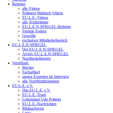
Beiträge
alle Videos
Pollmers Mahlzeit Videos
EU.L.E.-Videos
alle Textbeiträge
EU.L.E.N-SPIEGEL-Beiträge
Fremde Federn
Gewölle
exclusiver Mitgliederbereich
EU.L.E.N-SPIEGEL
Der EU.L.E.N-SPIEGEL
Archiv EU.L.E.N-SPIEGEL
Nachbestellungen
Veröffentl.
Bücher
Fachartikel
unsere Experten im Interview
alle Veröffentlichungen
EU.L.E. e.V.
Das EU.L.E. e.V.
EU.L.E.-Team
Lebenslauf Udo Pollmer
EU.L.E.-Nachrichten
Bildnachweis
Links