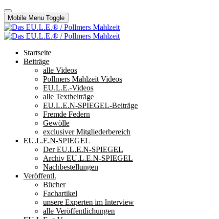
Mobile Menu Toggle
Startseite
Beiträge
alle Videos
Pollmers Mahlzeit Videos
EU.L.E.-Videos
alle Textbeiträge
EU.L.E.N-SPIEGEL-Beiträge
Fremde Federn
Gewölle
exclusiver Mitgliederbereich
EU.L.E.N-SPIEGEL
Der EU.L.E.N-SPIEGEL
Archiv EU.L.E.N-SPIEGEL
Nachbestellungen
Veröffentl.
Bücher
Fachartikel
unsere Experten im Interview
alle Veröffentlichungen