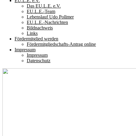
EU.L.E. e.V.
Das EU.L.E. e.V.
EU.L.E.-Team
Lebenslauf Udo Pollmer
EU.L.E.-Nachrichten
Bildnachweis
Links
Fördermitglied werden
Fördermitgliedschafts-Antrag online
Impressum
Impressum
Datenschutz