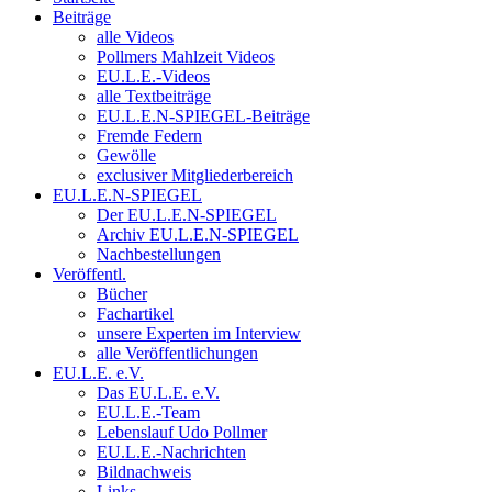
Beiträge
alle Videos
Pollmers Mahlzeit Videos
EU.L.E.-Videos
alle Textbeiträge
EU.L.E.N-SPIEGEL-Beiträge
Fremde Federn
Gewölle
exclusiver Mitgliederbereich
EU.L.E.N-SPIEGEL
Der EU.L.E.N-SPIEGEL
Archiv EU.L.E.N-SPIEGEL
Nachbestellungen
Veröffentl.
Bücher
Fachartikel
unsere Experten im Interview
alle Veröffentlichungen
EU.L.E. e.V.
Das EU.L.E. e.V.
EU.L.E.-Team
Lebenslauf Udo Pollmer
EU.L.E.-Nachrichten
Bildnachweis
Links